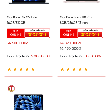
bướm cũ. Kết hợp cùng đèn nền hỗ trợ mình làm việc dễ
dàng hơn trong nhiều điều kiện ánh sáng tối khác nhau.
MacBook Air M5 13 Inch
MacBook Neo A18 Pro
16GB/512GB
8GB/256GB 13 Inch
34.500.000đ
14.890.000đ
16.490.000đ
Hoặc trả trước
5.000.000đ
Hoặc trả trước
1.000.000đ
Tính năng
Touch ID
(cảm biến vân tay) tích hợp nút nguồn
thay cho mật khẩu cho phép mình mở khóa máy, truy cập các
ứng dụng và thanh toán ứng dụng một cách nhanh chóng,
không cần tốn nhiều thời gian hay phải nhớ mật khẩu như
các kiểu bảo mật truyền thống.