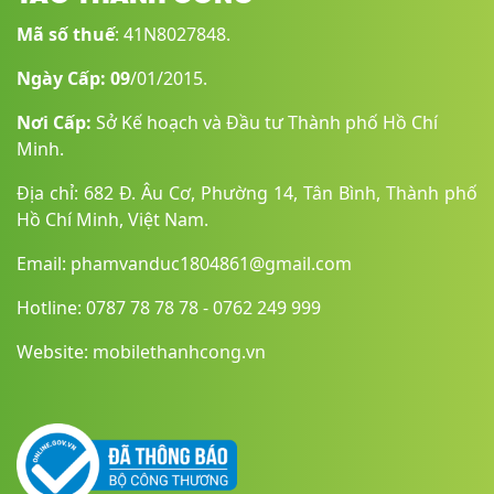
Mã số thuế
: 41N8027848.
Ngày Cấp: 09
/01/2015.
Nơi Cấp:
Sở Kế hoạch và Đầu tư Thành phố Hồ Chí
Minh.
Địa chỉ: 682 Đ. Âu Cơ, Phường 14, Tân Bình, Thành phố
Hồ Chí Minh, Việt Nam.
MacBook Air M2 2022 sở hữu
đầu sạc MagSafe
tương tự như
MacBook Pro 14 và 16, cho phép mình sạc mà không lo vấp
Email: phamvanduc1804861@gmail.com
phải dây cáp khiến máy tính rơi xuống sàn. Nhờ có cổng
MagSafe mà mình thực sự có thêm một cổng USB-C so với các
Hotline: 0787 78 78 78 - 0762 249 999
kiểu máy cũ. Thay vì phải sử dụng một cổng để sạc máy tính
và cổng còn lại cho thiết bị ngoại vi, giờ đây mình có thể sử
Website: mobilethanhcong.vn
dụng cả hai cổng hỗ trợ Thunderbolt cho các phụ kiện.