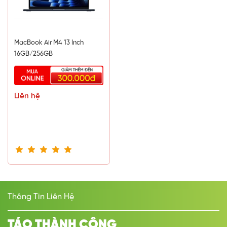
MacBook Air M4 13 Inch
16GB/256GB
Liên hệ
Bàn di chuột không có khác nhiều so với các mẫu cũ mặc dù
Apple đã làm rộng hơn một chút, hoạt động giống nhau về
mặt chức năng với khả năng di vuốt tuyệt vời, hỗ trợ cử chỉ và
từ chối lệnh khi mình lỡ đặt lòng bàn tay lên. Một trong
những thay đổi thú vị khác trên chiếc Air mới chính là lưới loa
đã được giấu đi, nằm ở bản lề giữa bàn phím và màn hình để
giữ cho ngoại hình gọn gàng hơn.
Thông Tin Liên Hệ
TÁO THÀNH CÔNG