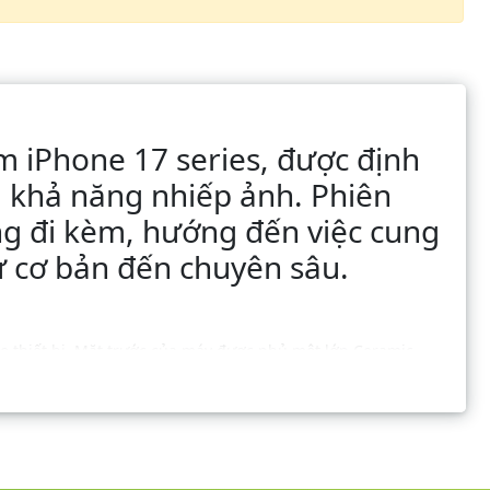
m iPhone 17 series, được định
và khả năng nhiếp ảnh. Phiên
ng đi kèm, hướng đến việc cung
ừ cơ bản đến chuyên sâu.
o thiết bị. Mặt trước của máy được phủ một lớp Ceramic
ọn màu sắc là Silver (Bạc), Deep Blue (Xanh đậm), và Cosmic
ữ lại nút tác vụ (Action Button) và bổ sung thêm nút điều