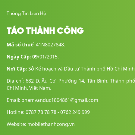
khiển Camera (Camera Control) chuyên dụng.
Thông Tin Liên Hệ
Mặc dù vẫn giữ lại Dynamic Island quen thuộc ở mặt trước 
thiết kế lại, không chỉ lồi lên rõ rệt mà còn trông rộng hơn
TÁO THÀNH CÔNG
Mã số thuế
: 41N8027848.
Ngày Cấp: 09
/01/2015.
Nơi Cấp:
Sở Kế hoạch và Đầu tư Thành phố Hồ Chí Minh
Địa chỉ: 682 Đ. Âu Cơ, Phường 14, Tân Bình, Thành ph
Chí Minh, Việt Nam.
Email: phamvanduc1804861@gmail.com
Hotline: 0787 78 78 78 - 0762 249 999
Website: mobilethanhcong.vn