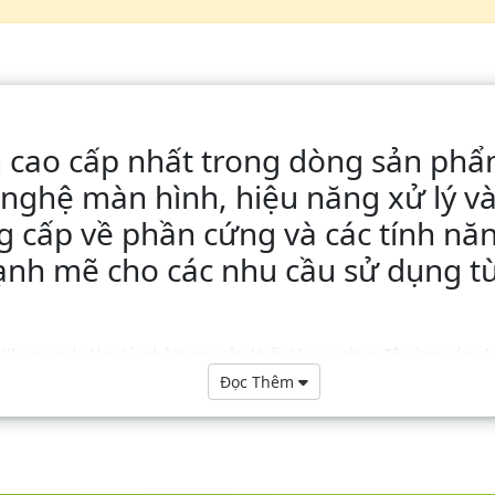
 cao cấp nhất trong dòng sản phẩ
ng nghệ màn hình, hiệu năng xử lý 
ng cấp về phần cứng và các tính nă
ạnh mẽ cho các nhu cầu sử dụng t
ỉ. Khung máy làm từ nhôm nguyên khối, tăng cường độ cứng cáp ch
c Shield, giúp thiết bị chống trầy xước hiệu quả. Máy có ba tùy ch
Đọc Thêm
g và lồi hơn so với thế hệ trước. Về các nút bấm vật lý, máy vẫn gi