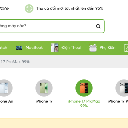
Thu cũ đổi mới tốt nhất lên đến 95%
 300k
atch
MacBook
Điện Thoại
Phụ Kiện
 17 ProMax 99%
hone Air
iPhone 17
iPhone 17 ProMax
iPhone 17 
99%