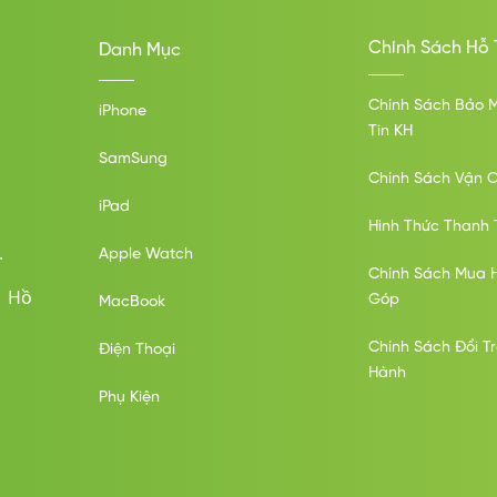
Chính Sách Hỗ 
để đảm bảo trải nghiệm liền mạch, iPhone 17 Pro Max lại tạo nên
Danh Mục
 đáng kể, tạo nên một sự khác biệt ấn tượng, ngay cả khi vẫn giữ ng
Chính Sách Bảo 
iPhone
Tin KH
SamSung
Chính Sách Vận 
iPad
Hình Thức Thanh 
.
Apple Watch
Chính Sách Mua 
ố Hồ
Góp
MacBook
Chính Sách Đổi T
Điện Thoại
Hành
Phụ Kiện