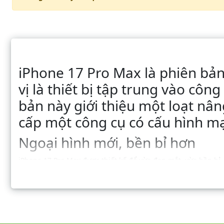
iPhone 17 Pro Max là phiên bản
vị là thiết bị tập trung vào cô
bản này giới thiệu một loạt nâ
cấp một công cụ có cấu hình m
Ngoại hình mới, bền bỉ hơn
iPhone 17 Pro Max được thiết kế để vừa đẹp mắt, vừa bền b
Shield 2 tiên tiến, còn mặt sau được bảo vệ bằng kính Cerami
Orange (Cam vũ trụ).
Ở mặt sau, cụm ba camera có thiết kế được làm mới, trông rộn