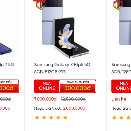
ip 7 5G
Samsung Galaxy Z Flip5 5G
Samsung 
8GB/512GB 99%
8GB/128
.000đ
7.000.000đ
12.500.000đ
Liên hệ
.000đ
Hoặc trả trước
2.000.000đ
Hoặc trả 