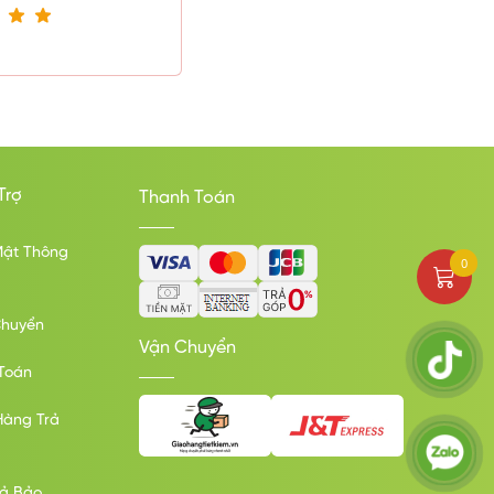
Trợ
Thanh Toán
Mật Thông
0
Chuyển
Vận Chuyển
Toán
Hàng Trả
rả Bảo