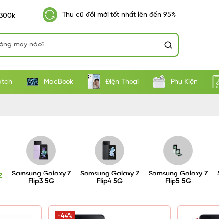
Thu cũ đổi mới tốt nhất lên đến 95%
 300k
atch
MacBook
Điện Thoại
Phụ Kiện
Samsung Galaxy Z
Samsung Galaxy Z
Samsung Galaxy Z
Z
Flip3 5G
Flip4 5G
Flip5 5G
-44%