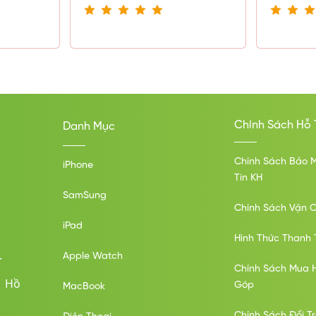
Chính Sách Hỗ 
Danh Mục
Chính Sách Bảo 
iPhone
Tin KH
SamSung
Chính Sách Vận 
iPad
Hình Thức Thanh 
.
Apple Watch
Chính Sách Mua 
ố Hồ
Góp
MacBook
Chính Sách Đổi T