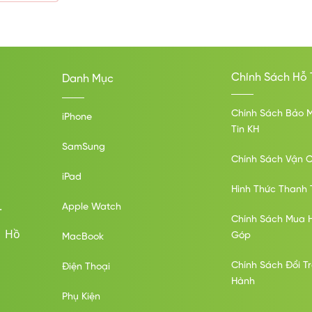
Chính Sách Hỗ 
Danh Mục
Chính Sách Bảo 
iPhone
Tin KH
SamSung
Chính Sách Vận 
iPad
Hình Thức Thanh 
.
Apple Watch
Chính Sách Mua 
ố Hồ
Góp
MacBook
Chính Sách Đổi T
Điện Thoại
Hành
Phụ Kiện