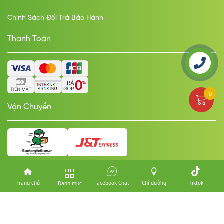
Chính Sách Đổi Trả Bảo Hành
Thanh Toán
0
Vận Chuyển
Trang chủ
Facebook Chat
Chỉ đường
Tiktok
Danh mục
© Copyright Mobile Thành Công. Designed by
nasani.vn