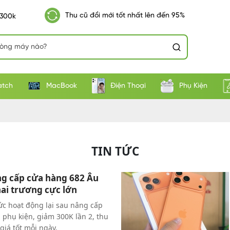
Thu cũ đổi mới tốt nhất lên đến 95%
 300k
atch
MacBook
Điện Thoại
Phụ Kiện
TIN TỨC
g cấp cửa hàng 682 Âu
hai trương cực lớn
c hoạt động lại sau nâng cấp
g phụ kiện, giảm 300K lần 2, thu
giá tốt mỗi ngày.