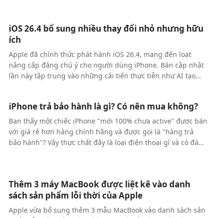
chứng rõ ràng nhất. Với thiết kế sang trọng, hiệu năng vượt
trội cùng hàng loạt tính năng thông minh, iPhone 17 hứa
iOS 26.4 bổ sung nhiều thay đổi nhỏ nhưng hữu
hẹn sẽ tạo nên “cơn sốt” trên thị trường công nghệ.
ích
Apple đã chính thức phát hành iOS 26.4, mang đến loạt
nâng cấp đáng chú ý cho người dùng iPhone. Bản cập nhật
lần này tập trung vào những cải tiến thực tiễn như AI tạo
playlist, nâng cấp Apple Music, tăng cường bảo mật và đặc
biệt là khắc phục lỗi bàn phím từng gây nhiều phiền toái.
iPhone trả bảo hành là gì? Có nên mua không?
Bạn thấy một chiếc iPhone "mới 100% chưa active" được bán
với giá rẻ hơn hàng chính hãng và được gọi là "hàng trả
bảo hành"? Vậy thực chất đây là loại điện thoại gì và có đáng
để mua?
Thêm 3 máy MacBook được liệt kê vào danh
sách sản phẩm lỗi thời của Apple
Apple vừa bổ sung thêm 3 mẫu MacBook vào danh sách sản