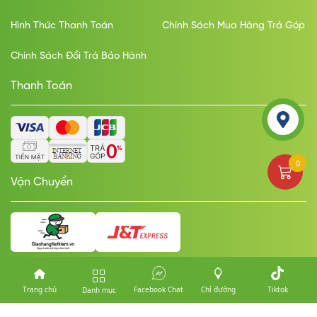
Hình Thức Thanh Toán
Chính Sách Mua Hàng Trả Góp
Chính Sách Đổi Trả Bảo Hành
Thanh Toán
0
Vận Chuyển
Trang chủ
Facebook Chat
Chỉ đường
Tiktok
Danh mục
© Copyright Mobile Thành Công. Designed by
nasani.vn