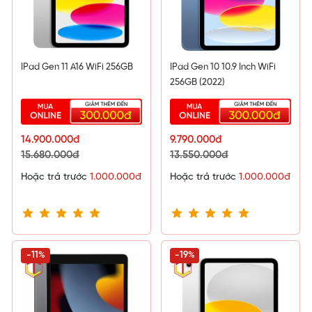
IPad Gen 11 A16 WiFi 256GB
IPad Gen 10 10.9 Inch WiFi
256GB (2022)
14.900.000đ
9.790.000đ
15.680.000đ
13.550.000đ
Hoặc trả trước
1.000.000đ
Hoặc trả trước
1.000.000đ
-11%
-19%