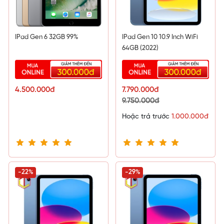
IPad Gen 6 32GB 99%
IPad Gen 10 10.9 Inch WiFi
64GB (2022)
4.500.000đ
7.790.000đ
9.750.000đ
Hoặc trả trước
1.000.000đ
-22%
-29%