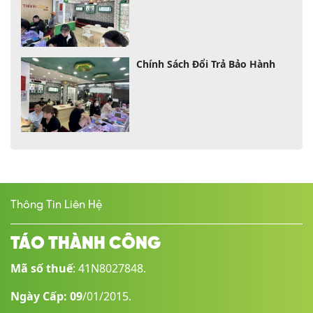
Chính Sách Đổi Trả Bảo Hành
Thông Tin Liên Hệ
TÁO THÀNH CÔNG
Mã số thuế
: 41N8027848.
Ngày Cấp: 09
/01/2015.