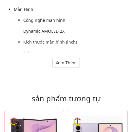
Màn Hình
Công nghệ màn hình
Dynamic AMOLED 2X
Kích thước màn hình (inch)
6.7
Xem Thêm
Độ phân giải
1080 x 2640 pixels
Mặt kính cảm ứng
sản phẩm tương tự
Ultra Thin Glass
Camera Sau
Độ phân giải camera sau (MP)
12 MP, f/1.8, 24mm (góc rộng)12 MP, f/2.2, 123˚ (góc