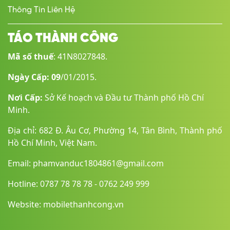
3G4G LTE5G
Thông Tin Liên Hệ
SIM
TÁO THÀNH CÔNG
1 Nano SIM & 1 eSIM2 Nano SIM
Mã số thuế
: 41N8027848.
Wifi
Ngày Cấp: 09
/01/2015.
Wi-Fi 802.11 a/b/g/n/ac/6e, tri-band, Wi-Fi Direct
Nơi Cấp:
Sở Kế hoạch và Đầu tư Thành phố Hồ Chí
GPS
Minh.
GPS, GLONASS, GALILEO, BDS
Địa chỉ: 682 Đ. Âu Cơ, Phường 14, Tân Bình, Thành phố
Hồ Chí Minh, Việt Nam.
Bluetooth
5.3, A2DP, LE
Email: phamvanduc1804861@gmail.com
Kết nối khác
Hotline: 0787 78 78 78 - 0762 249 999
NFCOTG
Website: mobilethanhcong.vn
Jack tai nghe