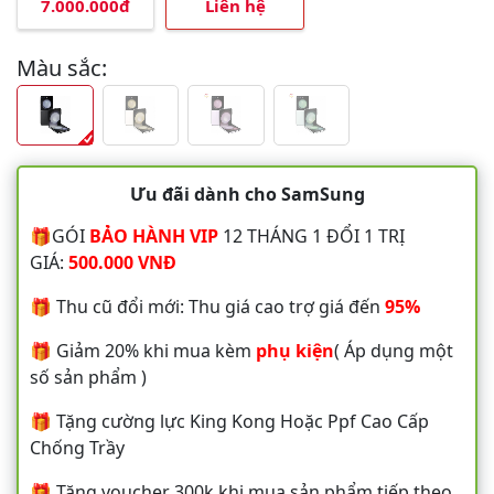
7.000.000đ
Liên hệ
Màu sắc:
Ưu đãi dành cho SamSung
🎁GÓI
BẢO HÀNH VIP
12 THÁNG 1 ĐỔI 1 TRỊ
GIÁ:
500.000 VNĐ
🎁 Thu cũ đổi mới: Thu giá cao trợ giá đến
95%
🎁 Giảm 20% khi mua kèm
phụ kiện
( Áp dụng một
số sản phẩm )
🎁 Tặng cường lực King Kong Hoặc Ppf Cao Cấp
Chống Trầy
🎁 Tặng voucher 300k khi mua sản phẩm tiếp theo