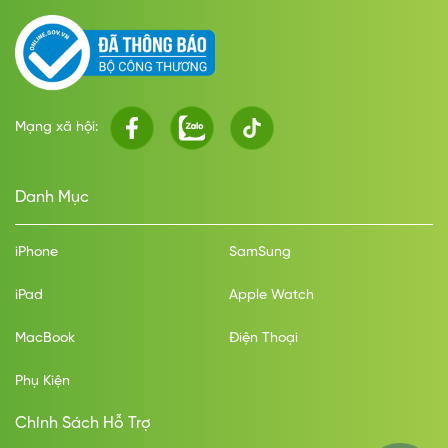
Type-C
Pin & Sạc
Cổng kết nối/sạc
Type-CSạc nam châm
Mạng xã hội:
Loại pin
Danh Mục
Li-Po
Dung lượng pin (mAh)
iPhone
SamSung
3700mAh
iPad
Apple Watch
Công nghệ pin
MacBook
Điện Thoại
Sạc pin nhanhTiết kiệm pinSạc không dây
Phụ Kiện
Thiết kế & trọng lượng
Thiết kế
Chính Sách Hỗ Trợ