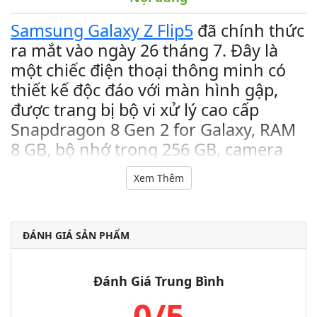
Samsung Galaxy Z Flip5
đã chính thức
ra mắt vào ngày 26 tháng 7. Đây là
một chiếc điện thoại thông minh có
thiết kế độc đáo với màn hình gập,
được trang bị bộ vi xử lý cao cấp
Snapdragon 8 Gen 2 for Galaxy, RAM
8 GB, bộ nhớ trong 256 GB, camera
kép 12 MP và pin 3700 mAh.
Xem Thêm
Tích hợp các tính năng AI hiện đạir
Galaxy Z Flip5, một phiên bản nâng cấp chất lượng của gia
đình Galaxy, đã ra mắt trước đây và hiện tại đã được tích hợp
ĐÁNH GIÁ SẢN PHẨM
các công nghệ điện toán trí tuệ tiên tiến. Đây là những tính
năng mà Samsung từng giới thiệu với chúng ta qua dòng sản
phẩm Galaxy S24 Series thông qua giao diện One UI 6.1 vừa
Đánh Giá Trung Bình
mới cập nhật vào cuối tháng 3 năm 2024.
0/5