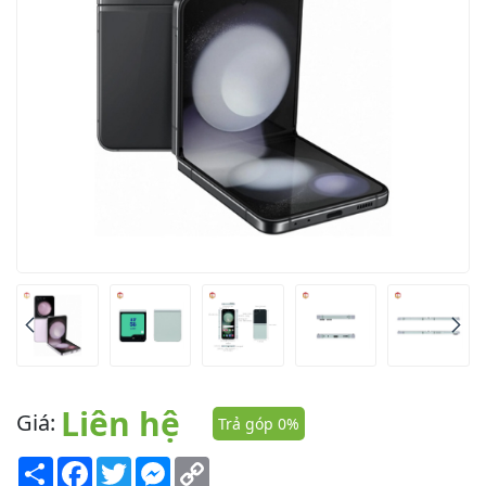
Liên hệ
Giá:
Trả góp 0%
Share
Facebook
Twitter
Messenger
Copy
Link