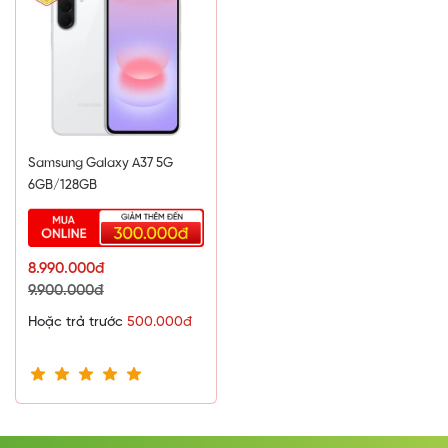
A715 & x2 2.8 GHz Cortex-A710 & x3 2.0 GHz Cortex-
A510)
Chip đồ họa (GPU)
Adreno 740
Hệ thống lưu trữ
Samsung Galaxy A37 5G
Ram
6GB/128GB
8GB
Bộ nhớ trong
8.990.000đ
512GB
9.900.000đ
Hỗ trợ thẻ nhớ ngoài (MicroSD)
Hoặc trả trước
500.000đ
Không
Kết nối
Mạng di dộng