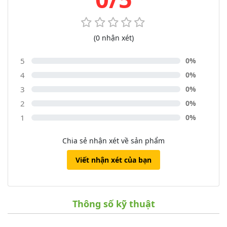
Một số tính năng đáng chú ý của Galaxy Z Flip5 bao gồm: Trợ
lý Note thông minh: Công cụ ghi chú nhanh, hiệu quả và tự
động hóa. Trợ lý chỉnh ảnh: Giúp chỉnh sửa ảnh một cách dễ
dàng, nhanh chóng. Trợ lý chat thông minh: Hỗ trợ nâng cao
(0 nhận xét)
trong việc tương tác trò chuyện.
5
0%
4
0%
3
0%
2
0%
1
0%
Chia sẻ nhận xét về sản phẩm
Viết nhận xét của bạn
Thông số kỹ thuật