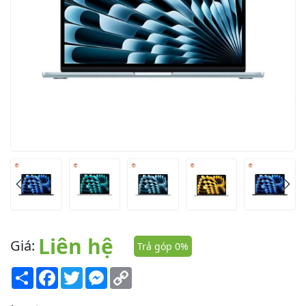
Liên hệ
Giá:
Trả góp 0%
Share
Facebook
Twitter
Messenger
Copy
Link