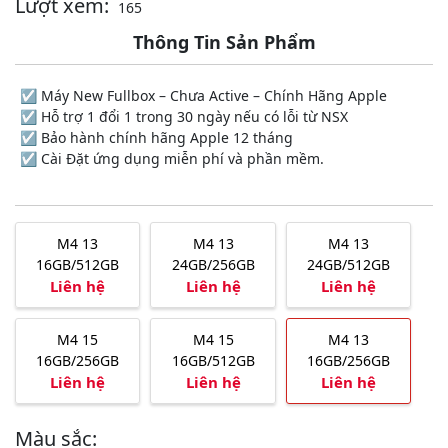
Lượt xem:
165
Thông Tin Sản Phẩm
☑️ Máy New Fullbox – Chưa Active – Chính Hãng Apple
☑️ Hỗ trợ 1 đổi 1 trong 30 ngày nếu có lỗi từ NSX
☑️ Bảo hành chính hãng Apple 12 tháng
☑️ Cài Đặt ứng dụng miễn phí và phần mềm.
M4 13
M4 13
M4 13
16GB/512GB
24GB/256GB
24GB/512GB
Liên hệ
Liên hệ
Liên hệ
M4 15
M4 15
M4 13
16GB/256GB
16GB/512GB
16GB/256GB
Liên hệ
Liên hệ
Liên hệ
Màu sắc: