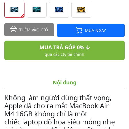
THÊM VÀO GIỎ
MUA NGAY
MUA TRẢ GÓP 0%
qua các cty tài chính
Nội dung
Không làm người dùng thất vọng,
Apple đã cho ra mắt MacBook Air
M4 16GB không chỉ là một
chiếc laptop đồ họa siêu mỏng nhẹ