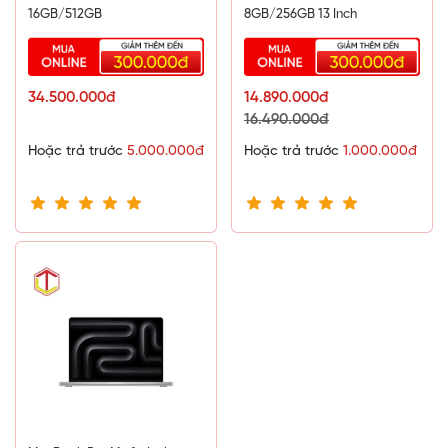
16GB/512GB
8GB/256GB 13 Inch
34.500.000đ
14.890.000đ
16.490.000đ
Hoặc trả trước
5.000.000đ
Hoặc trả trước
1.000.000đ
Không gian âm thanh sống động
MacBook Air M4 được trang bị hệ thống
4 loa
ngoài mạnh
mẽ, hỗ trợ công nghệ
Dolby Atmos
, mang lại chất âm sống
động, rõ ràng và có chiều sâu. Nhờ khả năng tái tạo âm
thanh vòm, người dùng có thể tận hưởng trải nghiệm nghe
nhạc, xem phim hoặc gọi video với chất lượng âm thanh
trung thực và chi tiết. Hệ thống
3 microphone
giúp cải thiện
chất lượng thu âm, đảm bảo giọng nói rõ ràng trong các cuộc
gọi hội nghị hoặc khi sử dụng trợ lý ảo Siri.