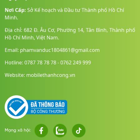
Laptop có nhiều tùy chọn màu sắc bao gồm Midnight (Xanh
Nơi Cấp:
Sở Kế hoạch và Đầu tư Thành phố Hồ Chí
đen), Starlight (Vàng), Silver (Bạc) và SkyBlue (Xanh da trời),
Minh.
phù hợp với nhiều phong cách cá nhân. Bên cạnh đó, bàn
phím Magic Keyboard với cơ chế cắt kéo mang lại trải nghiệm
Địa chỉ: 682 Đ. Âu Cơ, Phường 14, Tân Bình, Thành phố
gõ êm ái, trong khi trackpad Force Touch rộng rãi hỗ trợ thao
Hồ Chí Minh, Việt Nam.
tác mượt mà, chính xác.
Email: phamvanduc1804861@gmail.com
Hotline: 0787 78 78 78 - 0762 249 999
Website: mobilethanhcong.vn
Công nghệ hiện đại, bảo mật tối ưu
Mạng xã hội:
Cảm biến vân tay
Touch ID
tích hợp ngay trên nút nguồn của