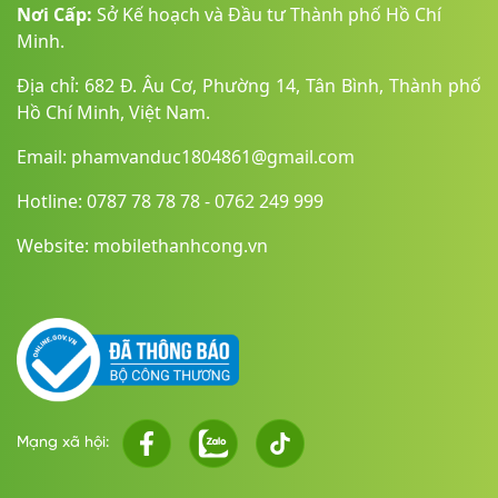
Nơi Cấp:
Sở Kế hoạch và Đầu tư Thành phố Hồ Chí
MacBook Neo được thiết kế với hệ thống tản nhiệt thụ động
Minh.
(không quạt), giúp máy hoạt động êm ái gần như tuyệt đối
ngay cả khi xử lý nhiều tác vụ. Nhờ sự tối ưu giữa phần cứng
Địa chỉ: 682 Đ. Âu Cơ, Phường 14, Tân Bình, Thành phố
và chip Apple A18 Pro, nhiệt lượng được kiểm soát hiệu quả
Hồ Chí Minh, Việt Nam.
mà vẫn đảm bảo hiệu năng ổn định. Thiết kế này không chỉ
giúp giảm tiếng ồn, tiết kiệm điện năng mà còn mang lại trải
Email: phamvanduc1804861@gmail.com
nghiệm làm việc, học tập và giải trí thoải mái hơn trong thời
gian dài.
Hotline: 0787 78 78 78 - 0762 249 999
Website: mobilethanhcong.vn
Mạng xã hội: