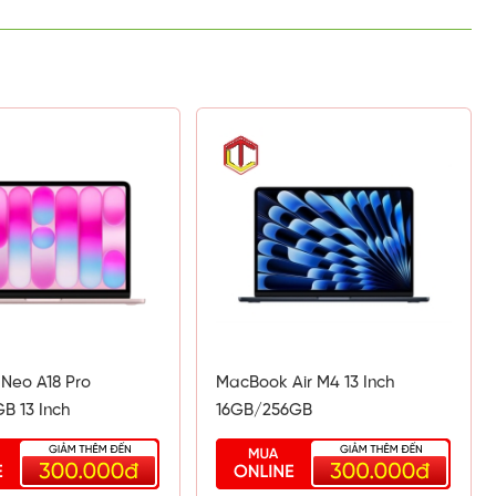
ành cùng
à đặc
A18 Pro
MacBook Air M4 13 Inch
B 13 Inch
16GB/256GB