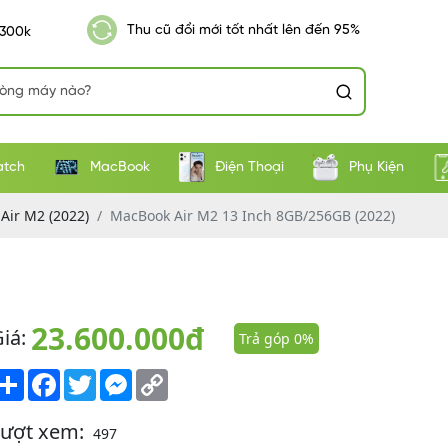
Thu cũ đổi mới tốt nhất lên đến 95%
 300k
atch
MacBook
Điện Thoại
Phụ Kiện
Air M2 (2022)
MacBook Air M2 13 Inch 8GB/256GB (2022)
23.600.000đ
iá:
Trả góp 0%
Share
Facebook
Twitter
Messenger
Copy
Link
Lượt xem:
497