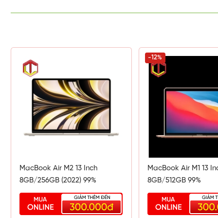
-12%
Bề dày
11.3 mm
cùng cân nặng ấn tượng
1.24 kg
sẽ là một 
một người dùng là sinh viên, dân văn phòng như mình đến t
biệt là những chuyến công tác xa của doanh nhân.
MacBook Air M2 13 Inch
MacBook Air M1 13 In
8GB/256GB (2022) 99%
8GB/512GB 99%