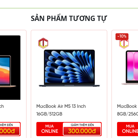
SẢN PHẨM TƯƠNG TỰ
-10%
điểm cộng hoàn hảo cho khả năng di động, luôn sẵn sàng đồng h
rường học, công ty hay cũng thoải mái cho người dùng sáng tạo v
ch
MacBook Air M5 13 Inch
MacBook Neo 
16GB/512GB
8GB/256G