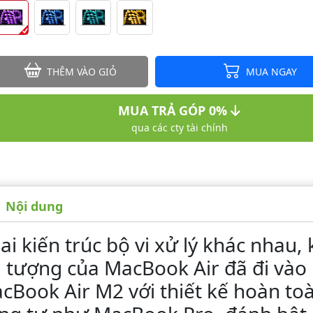
THÊM VÀO GIỎ
MUA NGAY
MUA TRẢ GÓP 0%
qua các cty tài chính
Nội dung
i kiến trúc bộ vi xử lý khác nhau, 
tượng của MacBook Air đã đi vào 
acBook Air M2 với thiết kế hoàn to