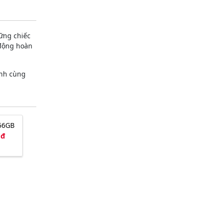
ững chiếc
 động hoàn
ình cùng
56GB
0đ