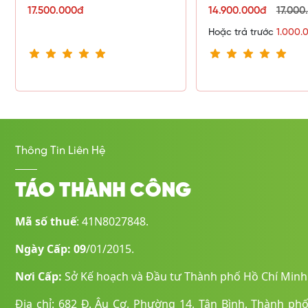
17.500.000đ
14.900.000đ
17.000
Hoặc trả trước
1.000.
Thông Tin Liên Hệ
TÁO THÀNH CÔNG
Mã số thuế
: 41N8027848.
Ngày Cấp: 09
/01/2015.
Nơi Cấp:
Sở Kế hoạch và Đầu tư Thành phố Hồ Chí Minh
Địa chỉ: 682 Đ. Âu Cơ, Phường 14, Tân Bình, Thành ph