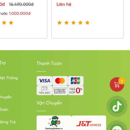
00đ
16.490.000đ
Liên hệ
trước
1.000.000đ
Trợ
Thanh Toán
Mật Thông
0
Chuyển
Vận Chuyển
Toán
Hàng Trả