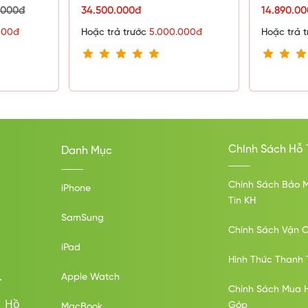
.000đ
34.500.000đ
14.890.0
000đ
Hoặc trả trước
5.000.000đ
Hoặc trả 
Chính Sách Hỗ 
Danh Mục
Chính Sách Bảo 
iPhone
Tin KH
SamSung
Chính Sách Vận 
iPad
Hình Thức Thanh 
.
Apple Watch
Chính Sách Mua 
ố Hồ
Góp
MacBook