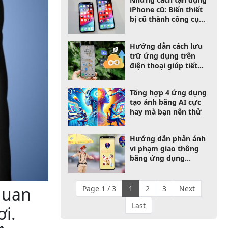
iPhone cũ: Biến thiết
bị cũ thành công cụ
hữu ích
Hướng dẫn cách lưu
trữ ứng dụng trên
điện thoại giúp tiết
kiệm bộ nhớ của bạn
hiệu quả
Tổng hợp 4 ứng dụng
tạo ảnh bằng AI cực
hay mà bạn nên thử
Hướng dẫn phản ánh
vi phạm giao thông
bằng ứng dụng
VNeTraffic quá dễ
dàng
quan
Page 1 / 3
1
2
3
Next
Last
ơi.