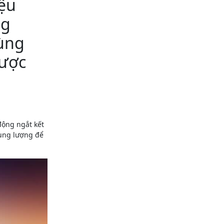
iệu
ng
Cùng
được
động ngắt kết
dung lượng để