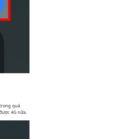
 trong quá
 được 4G nữa.