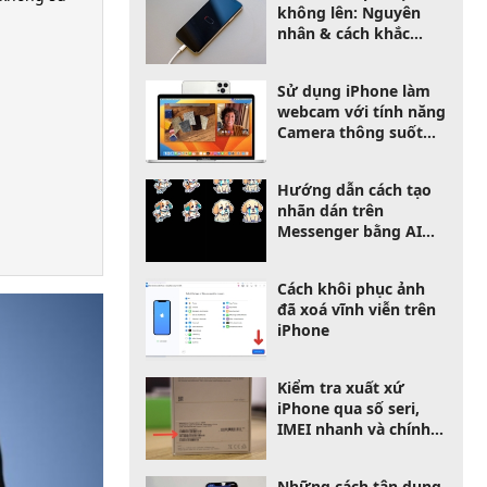
không lên: Nguyên
nhân & cách khắc
phục
Sử dụng iPhone làm
webcam với tính năng
Camera thông suốt
trên Macbook
Hướng dẫn cách tạo
nhãn dán trên
Messenger bằng AI
cực độc
Cách khôi phục ảnh
đã xoá vĩnh viễn trên
iPhone
Kiểm tra xuất xứ
iPhone qua số seri,
IMEI nhanh và chính
xác nhất
Những cách tận dụng