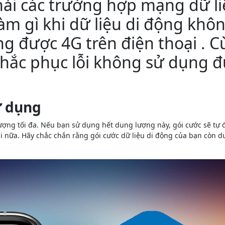
hải các trường hợp mạng dữ l
àm gì khi dữ liệu di động khô
g được 4G trên điện thoại . 
hắc phục lỗi không sử dụng 
ử dụng
lượng tối đa. Nếu bạn sử dụng hết dung lượng này, gói cước sẽ tự 
oại nữa. Hãy chắc chắn rằng gói cước dữ liệu di động của bạn còn 