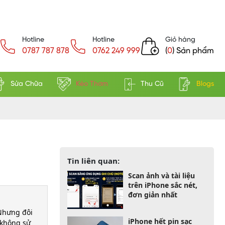
Hotline
Hotline
Giỏ hàng
0787 787 878
0762 249 999
(
0
) Sản phẩm
Sửa Chữa
Kèo Thơm
Thu Cũ
Blogs
Tin liên quan:
Scan ảnh và tài liệu
trên iPhone sắc nét,
đơn giản nhất
 Nhưng đôi
iPhone hết pin sạc
 không sử