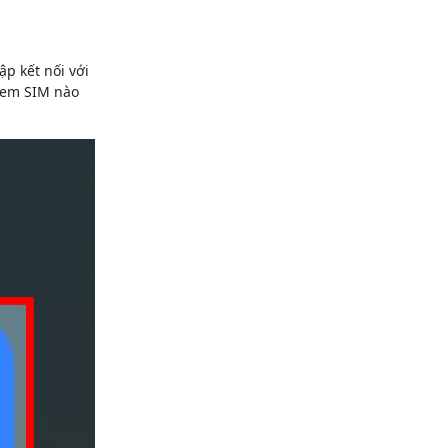
ập kết nối với
 xem SIM nào