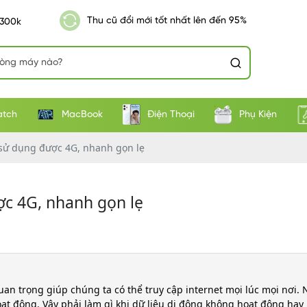
Thu cũ đổi mới tốt nhất lên đến 95%
 300k
atch
MacBook
Điện Thoại
Phụ Kiện
 sử dụng được 4G, nhanh gọn lẹ
ợc 4G, nhanh gọn lẹ
an trọng giúp chúng ta có thể truy cập internet mọi lúc mọi nơi.
ạt động. Vậy phải làm gì khi dữ liệu di động không hoạt động hay