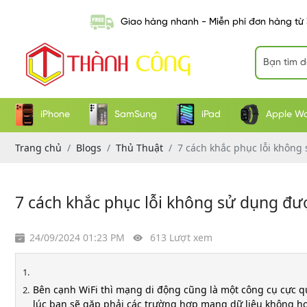
Giao hàng nhanh - Miễn phí đơn hàng từ
iPhone
SamSung
iPad
Apple W
Trang chủ
Blogs
Thủ Thuật
7 cách khắc phục lỗi không
7 cách khắc phục lỗi không sử dụng đư
24/09/2024 01:23 PM
613 Lượt xem
Bên cạnh WiFi thì mạng di động cũng là một công cụ cực qu
lúc bạn sẽ gặp phải các trường hợp mạng dữ liệu không ho