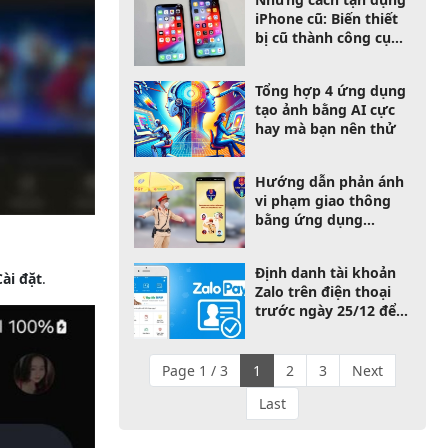
iPhone cũ: Biến thiết
bị cũ thành công cụ
hữu ích
Tổng hợp 4 ứng dụng
tạo ảnh bằng AI cực
hay mà bạn nên thử
Hướng dẫn phản ánh
vi phạm giao thông
bằng ứng dụng
VNeTraffic quá dễ
dàng
Định danh tài khoản
Cài đặt
.
Zalo trên điện thoại
trước ngày 25/12 để
tránh trường hợp tài
khoản của bạn bị
khoá
Page 1 / 3
1
2
3
Next
Last