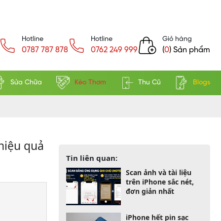
Hotline
Hotline
Giỏ hàng
0787 787 878
0762 249 999
(
0
) Sản phẩm
Sửa Chữa
Kèo Thơm
Thu Cũ
Blogs
hiệu quả
Tin liên quan:
Scan ảnh và tài liệu
trên iPhone sắc nét,
đơn giản nhất
iPhone hết pin sạc