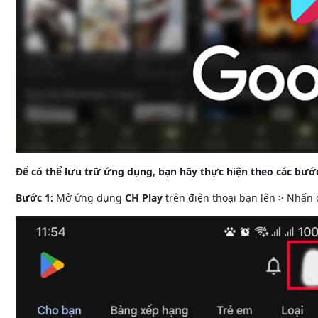
Để có thể lưu trữ ứng dụng, bạn hãy thực hiện theo các bước
Bước 1:
Mở ứng dụng
CH Play
trên điện thoại bạn lên > Nhấn