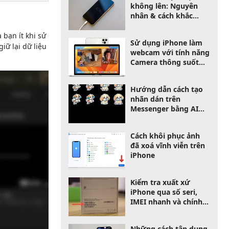
không lên: Nguyên
nhân & cách khắc
phục
bạn ít khi sử
Sử dụng iPhone làm
iữ lại dữ liệu
webcam với tính năng
Camera thông suốt
trên Macbook
Hướng dẫn cách tạo
nhãn dán trên
Messenger bằng AI
cực độc
Cách khôi phục ảnh
đã xoá vĩnh viễn trên
iPhone
Kiểm tra xuất xứ
iPhone qua số seri,
IMEI nhanh và chính
xác nhất
Những cách tận dụng