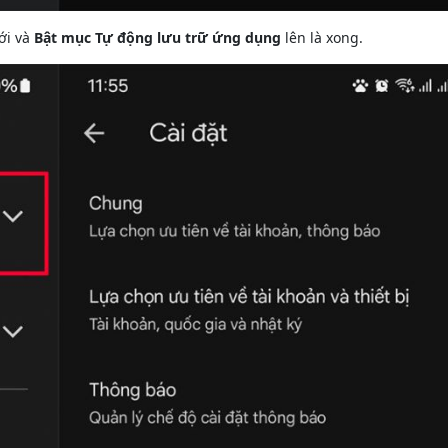
ới và
Bật mục Tự động lưu trữ ứng dụng
lên là xong.