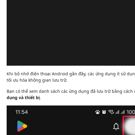
Khi bộ nhớ điện thoại Android gần đầy, các ứng dụng ít sử dụn
tối ưu hóa không gian lưu trữ.
Bạn có thể xem danh sách các ứng dụng đã lưu trữ bằng cách
dụng và thiết bị
.