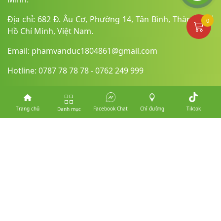
Địa chỉ: 682 Đ. Âu Cơ, Phường 14, Tân Bình, Thành phố
0
Hồ Chí Minh, Việt Nam.
Email: phamvanduc1804861@gmail.com
Hotline: 0787 78 78 78 - 0762 249 999
Website: mobilethanhcong.vn
Trang chủ
Facebook Chat
Chỉ đường
Tiktok
Danh mục
Mạng xã hội:
Danh Mục