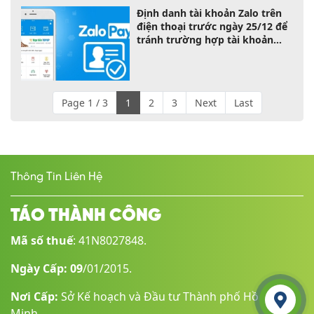
Định danh tài khoản Zalo trên
điện thoại trước ngày 25/12 để
tránh trường hợp tài khoản
của bạn bị khoá
Page 1 / 3
1
2
3
Next
Last
Thông Tin Liên Hệ
TÁO THÀNH CÔNG
Mã số thuế
: 41N8027848.
Ngày Cấp: 09
/01/2015.
Nơi Cấp:
Sở Kế hoạch và Đầu tư Thành phố Hồ Chí
Liên hệ
Minh.