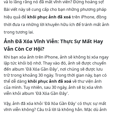
và lo lắng rằng nó đã mất vĩnh viễn? Đừng hoảng sợ!
Bài viết này sẽ cung cấp cho bạn những phương pháp
hiệu quả để
khôi phục ảnh đã xoá
trên iPhone, đồng
thời đưa ra những lời khuyên hữu ích để tránh mất ảnh
trong tương lai.
Ảnh Đã Xóa Vĩnh Viễn: Thực Sự Mất Hay
Vẫn Còn Cơ Hội?
Khi bạn xóa ảnh trên iPhone, ảnh sẽ không bị xóa ngay
lập tức khỏi bộ nhớ. Thay vào đó, ảnh sẽ được chuyển
đến album 'Đã Xóa Gần Đây', nơi chúng sẽ được lưu
trữ trong khoảng 30 ngày. Trong thời gian này, bạn có
thể dễ dàng
khôi phục ảnh đã xoá
về thư viện ảnh
của mình. Tuy nhiên, sau 30 ngày, ảnh sẽ bị xóa vĩnh
viễn khỏi album 'Đã Xóa Gần Đây'.
Vậy, ảnh đã xóa khỏi 'Đã Xóa Gần Đây' có thực sự mất
vĩnh viễn không? Câu trả lời là không hẳn. Mặc dù ảnh