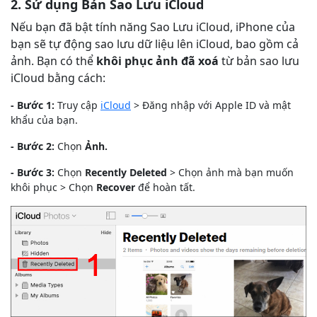
2. Sử dụng Bản Sao Lưu iCloud
Nếu bạn đã bật tính năng Sao Lưu iCloud, iPhone của
bạn sẽ tự động sao lưu dữ liệu lên iCloud, bao gồm cả
ảnh. Bạn có thể
khôi phục ảnh đã xoá
từ bản sao lưu
iCloud bằng cách:
- Bước 1:
Truy cập
iCloud
> Đăng nhập với Apple ID và mật
khẩu của bạn.
- Bước 2:
Chọn
Ảnh.
- Bước 3:
Chọn
Recently Deleted
> Chọn ảnh mà bạn muốn
khôi phục > Chọn
Recover
để hoàn tất.