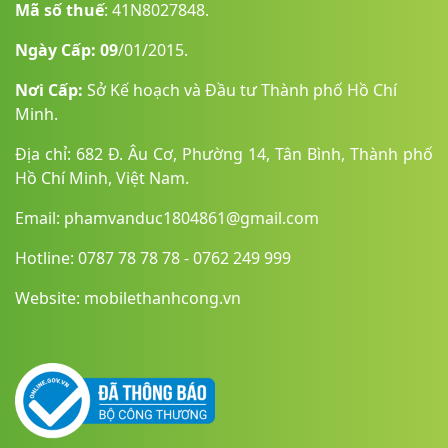
Mã số thuế
: 41N8027848.
Ngày Cấp: 09
/01/2015.
Nơi Cấp:
Sở Kế hoạch và Đầu tư Thành phố Hồ Chí
Minh.
Macbook Pro M3 16GB sở hữu Magic Keyboard với khuôn
phím được bố trí hợp lý, hàng phím chức năng hỗ trợ các tiện
Địa chỉ: 682 Đ. Âu Cơ, Phường 14, Tân Bình, Thành phố
ích thao tác ở trên cùng,
Touch ID
giúp người dùng mở khoá
Hồ Chí Minh, Việt Nam.
thiết bị nhanh chóng cũng như tạo tính bảo mật hơn trong
quá trình sử dụng. Hơn nữa, bàn phím với
đèn nền đơn sắc
Email: phamvanduc1804861@gmail.com
trắng
tối ưu hơn cho mọi công việc khi bạn sử dụng trong
không gian tối.
Hotline: 0787 78 78 78 - 0762 249 999
Website: mobilethanhcong.vn