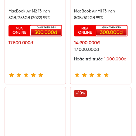
Màn hình
Liquid Retina XDR
kích thước
14.2 inch
với độ phân
MacBook Air M2 13 Inch
MacBook Air M1 13 Inch
giải
3024 x 1964
đắm chìm bất cứ người dùng nào vào không
8GB/256GB (2022) 99%
8GB/512GB 99%
gian giải trí siêu thực, những khung hình đồ hoạ sắc nét và
sinh động. Công nghệ
Extreme Dynamic Range (XDR)
hỗ trợ
hiển thị vùng sáng tươi nhất với độ sáng lên đến
1600
nits
,
10.000 đèn LED mini
dưới nền không chỉ khiến cho vật
17.500.000đ
14.900.000đ
thể hiển thị được sống động và còn thu hút với gam màu đen
17.000.000đ
sâu hơn.
Hoặc trả trước
1.000.000đ
-10%