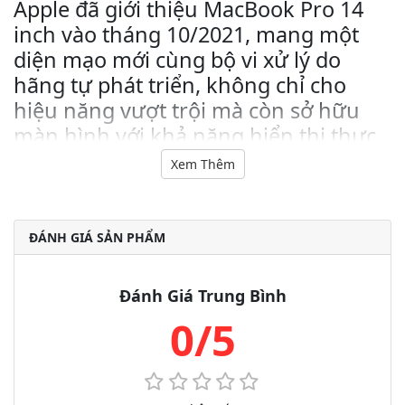
Apple đã giới thiệu MacBook Pro 14
inch vào tháng 10/2021, mang một
diện mạo mới cùng bộ vi xử lý do
hãng tự phát triển, không chỉ cho
hiệu năng vượt trội mà còn sở hữu
màn hình với khả năng hiển thị thực
sự ấn tượng, khiến mình mê mẩn khi
Xem Thêm
cầm trên tay trải nghiệm.
Sức mạnh hiệu năng đỉnh cao hơn
ĐÁNH GIÁ SẢN PHẨM
bao giờ hết
MacBook Pro 14 inch mang trong mình bộ vi xử lý
M1
Pro
được sản xuất bằng tiến trình
5 nm
hiện đại, tích hợp
8
Đánh Giá Trung Bình
lõi CPU
với
6 lõi hiệu suất
cao
và
2 lõi tiết kiệm điện năng
,
0/5
hứa hẹn khả năng xử lý nhanh hơn tới
70%
so với CPU của
M1, đồng thời giảm điện năng tiêu thụ đáng kể để kéo dài
thời lượng pin.