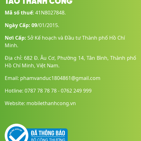
TÁO THÀNH CÔNG
số quá lớn và tạo sự nặng nề khi cần di chuyển, mình vẫn có
thể bỏ gọn vào một chiếc túi chống sốc đem theo đi làm một
Mã số thuế
: 41N8027848.
cách tiện lợi. Nhờ có thời lượng pin lâu dài mà mình cũng
không cần mang theo bộ sạc, giảm được một phần sức nặng
Ngày Cấp: 09
/01/2015.
và đồng thời cũng giành được nhiều không gian hơn cho các
thiết bị khác.
Nơi Cấp:
Sở Kế hoạch và Đầu tư Thành phố Hồ Chí
Minh.
Địa chỉ: 682 Đ. Âu Cơ, Phường 14, Tân Bình, Thành phố
Hồ Chí Minh, Việt Nam.
Email: phamvanduc1804861@gmail.com
Hotline: 0787 78 78 78 - 0762 249 999
Website: mobilethanhcong.vn
Diện mạo mặt trước cũng có sự đổi mới với
viền màn hình
mỏng
ở các cạnh và sự xuất hiện của
notch tai thỏ
tương tự
như các mẫu iPhone chứa hệ thống cảm biến và máy ảnh.