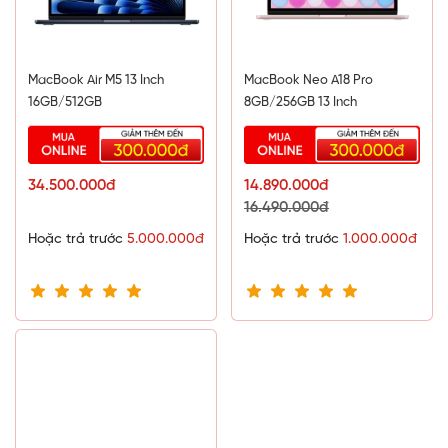
thường có những chuyến công tác xa hay xách máy ra quán
cà phê ngồi làm việc cả ngày.
MacBook Air M5 13 Inch
MacBook Neo A18 Pro
16GB/512GB
8GB/256GB 13 Inch
34.500.000đ
14.890.000đ
16.490.000đ
Hoặc trả trước
5.000.000đ
Hoặc trả trước
1.000.000đ
Ngoại hình đẳng cấp, thể hiện chất
“tôi” riêng của bạn
Dù mang một thiết kế mới nhưng MacBook Pro vẫn giữ được
các đường nét làm ánh lên sự sang trọng, thời thượng và
không bị nhầm lẫn với bất kỳ dòng sản phẩm nào khác. Thiết