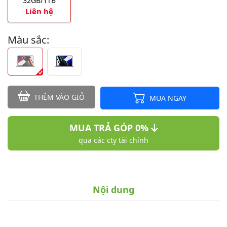
32GB/1TB
Liên hệ
Màu sắc:
THÊM VÀO GIỎ
MUA NGAY
MUA TRẢ GÓP 0%
qua các cty tài chính
Nội dung