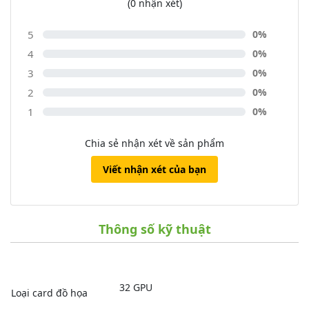
(0 nhận xét)
5
0%
4
0%
3
0%
2
0%
1
0%
Chia sẻ nhận xét về sản phẩm
Viết nhận xét của bạn
M1 Pro sở hữu
GPU 14 lõi
cho tốc độ xử lý nhanh hơn tới
2
lần
so với M1, từ đó mang đến cho mình trải nghiệm sáng tạo
đồ hoạ thực sự chuyên nghiệp, vận hành trơn tru các tác vụ
khắt khe nhất như chỉnh sửa hình ảnh với độ phân giải cao,
Thông số kỹ thuật
render nhiều luồng video 4K cùng lúc trên Photoshop,
Illustrator, Premiere,...
32 GPU
Loại card đồ họa