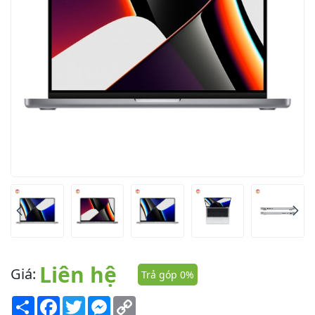
Liên hệ
Giá:
Trả góp 0%
Share
Facebook
Twitter
Messenger
Copy
Link