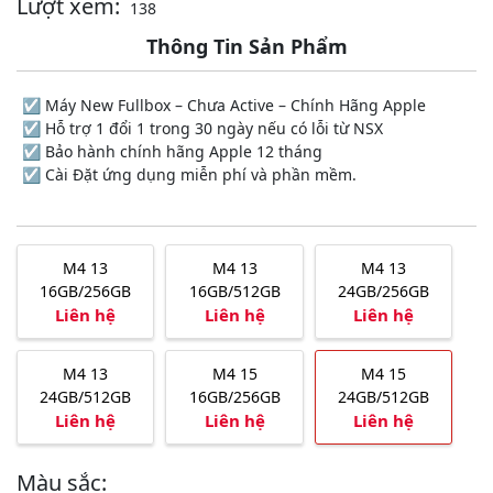
Lượt xem:
138
Thông Tin Sản Phẩm
☑️ Máy New Fullbox – Chưa Active – Chính Hãng Apple
☑️ Hỗ trợ 1 đổi 1 trong 30 ngày nếu có lỗi từ NSX
☑️ Bảo hành chính hãng Apple 12 tháng
☑️ Cài Đặt ứng dụng miễn phí và phần mềm.
M4 13
M4 13
M4 13
16GB/256GB
16GB/512GB
24GB/256GB
Liên hệ
Liên hệ
Liên hệ
M4 13
M4 15
M4 15
24GB/512GB
16GB/256GB
24GB/512GB
Liên hệ
Liên hệ
Liên hệ
Màu sắc: