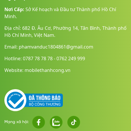
Laptop có nhiều tùy chọn màu sắc bao gồm Midnight (Xanh
Nơi Cấp:
Sở Kế hoạch và Đầu tư Thành phố Hồ Chí
đen), Starlight (Vàng), Silver (Bạc) và SkyBlue (Xanh da trời),
Minh.
phù hợp với nhiều phong cách cá nhân. Bên cạnh đó, bàn
phím Magic Keyboard với cơ chế cắt kéo mang lại trải nghiệm
Địa chỉ: 682 Đ. Âu Cơ, Phường 14, Tân Bình, Thành phố
gõ êm ái, trong khi trackpad Force Touch rộng rãi hỗ trợ thao
Hồ Chí Minh, Việt Nam.
tác mượt mà, chính xác.
Email: phamvanduc1804861@gmail.com
Hotline: 0787 78 78 78 - 0762 249 999
Website: mobilethanhcong.vn
Công nghệ hiện đại, bảo mật tối ưu
Mạng xã hội:
Cảm biến vân tay
Touch ID
tích hợp ngay trên nút nguồn của