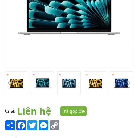
Liên hệ
Giá:
Trả góp 0%
Share
Facebook
Twitter
Messenger
Copy
Link