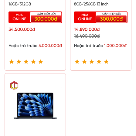
16GB/512GB
8GB/256GB 13 Inch
34.500.000đ
14.890.000đ
16.490.000đ
Hoặc trả trước
5.000.000đ
Hoặc trả trước
1.000.000đ
Không gian âm thanh sống động
MacBook Air M4 được trang bị hệ thống
4 loa
ngoài mạnh
mẽ, hỗ trợ công nghệ
Dolby Atmos
, mang lại chất âm sống
động, rõ ràng và có chiều sâu. Nhờ khả năng tái tạo âm
thanh vòm, người dùng có thể tận hưởng trải nghiệm nghe
nhạc, xem phim hoặc gọi video với chất lượng âm thanh
trung thực và chi tiết. Hệ thống
3 microphone
giúp cải thiện
chất lượng thu âm, đảm bảo giọng nói rõ ràng trong các cuộc
gọi hội nghị hoặc khi sử dụng trợ lý ảo Siri.