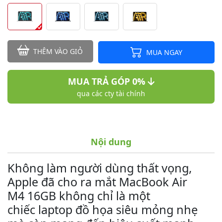
THÊM VÀO GIỎ
MUA NGAY
MUA TRẢ GÓP 0%
qua các cty tài chính
Nội dung
Không làm người dùng thất vọng,
Apple đã cho ra mắt MacBook Air
M4 16GB không chỉ là một
chiếc laptop đồ họa siêu mỏng nhẹ