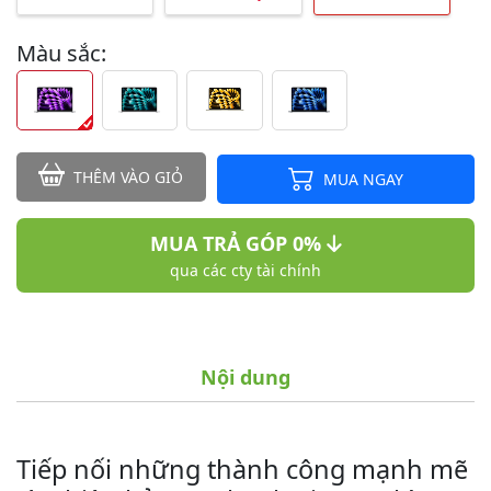
Màu sắc:
THÊM VÀO GIỎ
MUA NGAY
MUA TRẢ GÓP 0%
qua các cty tài chính
Nội dung
Tiếp nối những thành công mạnh mẽ