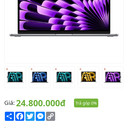
24.800.000đ
Giá:
Trả góp 0%
Share
Facebook
Twitter
Messenger
Copy
Link