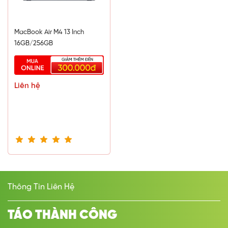
MacBook Air M4 13 Inch
16GB/256GB
Liên hệ
Hai cổng Thunderbolt 3 / USB 4, Jack tai nghe 3.5 mm cùng
MagSafe 3 đã đem lại cho máy vẻ đẹp tối giản nhưng vẫn
đảm bảo truyền tải mọi dữ liệu hay hình ảnh, video,... đến các
thiết bị ngoại vi khác một cách nhanh chóng và dễ dàng.
Thông Tin Liên Hệ
TÁO THÀNH CÔNG