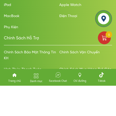
iPad
Apple Watch
MacBook
Điện Thoại
Phụ Kiện
0
Chính Sách Hỗ Trợ
Chính Sách Bảo Mật Thông Tin
Chính Sách Vận Chuyển
KH
Hình Thức Thanh Toán
Chính Sách Mua Hàng Trả Góp
Chính Sách Đổi Trả Bảo Hành
Trang chủ
Facebook Chat
Chỉ đường
Tiktok
Danh mục
Thanh Toán