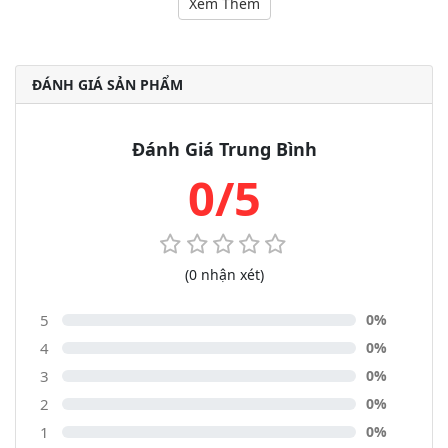
Nội dung
Xem Thêm
ĐÁNH GIÁ SẢN PHẨM
Đánh Giá Trung Bình
0/5
(0 nhận xét)
5
0%
4
0%
3
0%
2
0%
1
0%