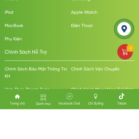
iPad
Apple Watch
MacBook
Điện Thoại
Phụ Kiện
0
Chính Sách Hỗ Trợ
Chính Sách Bảo Mật Thông Tin
Chính Sách Vận Chuyển
KH
Hình Thức Thanh Toán
Chính Sách Mua Hàng Trả Góp
Chính Sách Đổi Trả Bảo Hành
Trang chủ
Facebook Chat
Chỉ đường
Tiktok
Danh mục
Thanh Toán