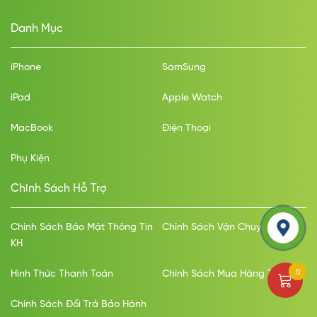
Danh Mục
iPhone
SamSung
iPad
Apple Watch
MacBook
Điện Thoại
Phụ Kiện
Chính Sách Hỗ Trợ
Chính Sách Bảo Mật Thông Tin
Chính Sách Vận Chuyển
KH
0
Hình Thức Thanh Toán
Chính Sách Mua Hàng Trả Góp
Chính Sách Đổi Trả Bảo Hành