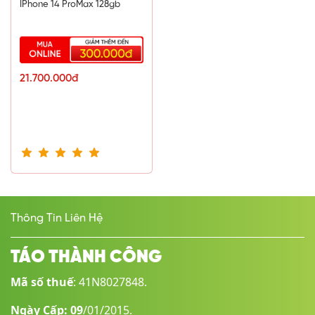
IPhone 14 ProMax 128gb
21.700.000đ
Thông Tin Liên Hệ
TÁO THÀNH CÔNG
Mã số thuế
: 41N8027848.
Ngày Cấp: 09
/01/2015.