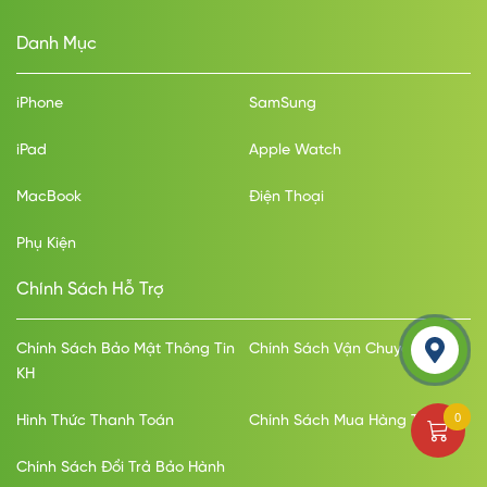
Danh Mục
iPhone
SamSung
iPad
Apple Watch
MacBook
Điện Thoại
Phụ Kiện
Chính Sách Hỗ Trợ
Chính Sách Bảo Mật Thông Tin
Chính Sách Vận Chuyển
KH
0
Hình Thức Thanh Toán
Chính Sách Mua Hàng Trả Góp
Chính Sách Đổi Trả Bảo Hành