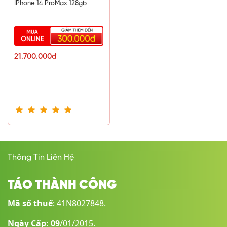
IPhone 14 ProMax 128gb
21.700.000đ
Thông Tin Liên Hệ
TÁO THÀNH CÔNG
Mã số thuế
: 41N8027848.
Ngày Cấp: 09
/01/2015.