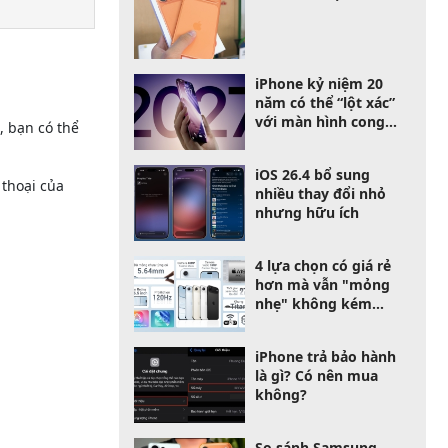
iPhone kỷ niệm 20
năm có thể “lột xác”
với màn hình cong
, bạn có thể
tràn viền hoàn toàn
iOS 26.4 bổ sung
 thoại của
nhiều thay đổi nhỏ
nhưng hữu ích
4 lựa chọn có giá rẻ
hơn mà vẫn "mỏng
nhẹ" không kém
iPhone Air
iPhone trả bảo hành
là gì? Có nên mua
không?
So sánh Samsung