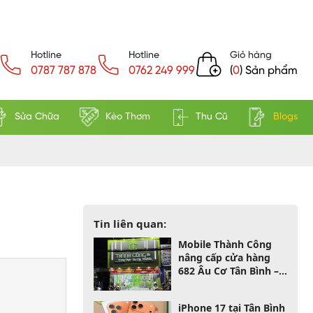
Hotline
Hotline
Giỏ hàng
0787 787 878
0762 249 999
(
0
) Sản phẩm
Sửa Chữa
Kèo Thơm
Thu Cũ
Blogs
Tin liên quan:
Mobile Thành Công
nâng cấp cửa hàng
682 Âu Cơ Tân Bình –
Ưu đãi khai trương
cực lớn
iPhone 17 tại Tân Bình