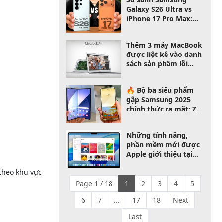
Galaxy S26 Ultra vs
iPhone 17 Pro Max:
Cuộc đối đầu flagship
mạnh nhất 2026
Thêm 3 máy MacBook
được liệt kê vào danh
sách sản phẩm lỗi
thời của Apple
🔥 Bộ ba siêu phẩm
gập Samsung 2025
chính thức ra mắt: Z
Fold 7, Z Flip 7 và Z
Flip 7 FE – chọn máy
Những tính năng,
nào phù hợp với bạn?
phần mềm mới được
Apple giới thiệu tại
WWDC25
 theo khu vực
Page 1 / 18
1
2
3
4
5
6
7
...
17
18
Next
Last