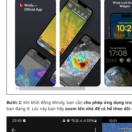
Bước 2:
Khi khởi động Windy, bạn cần
cho phép ứng dụng truy 
bạn đang ở. Lúc này bạn hãy
zoom lớn nhỏ để có hể theo dõi 