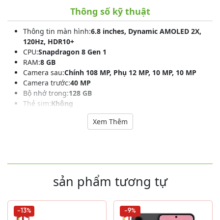
Thông số kỹ thuật
Thông tin màn hình:
6.8 inches, Dynamic AMOLED 2X,
120Hz, HDR10+
CPU:
Snapdragon 8 Gen 1
RAM:
8 GB
Camera sau:
Chính 108 MP, Phụ 12 MP, 10 MP, 10 MP
Camera trước:
40 MP
Bộ nhớ trong:
128 GB
Thẻ sim:
Không
Pin:
5000 mAh (Hỗ trợ sạc tối đa 45 W)
Xem Thêm
Hệ điều hành:
Android 12
sản phẩm tương tự
-13%
-9%