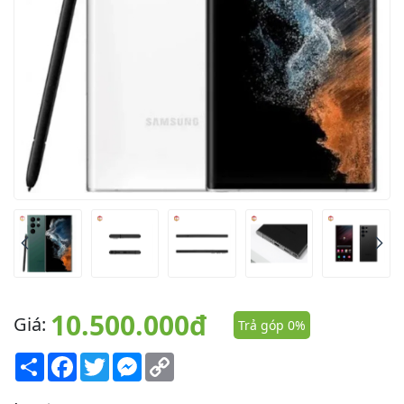
10.500.000đ
Giá:
Trả góp 0%
Share
Facebook
Twitter
Messenger
Copy
Link