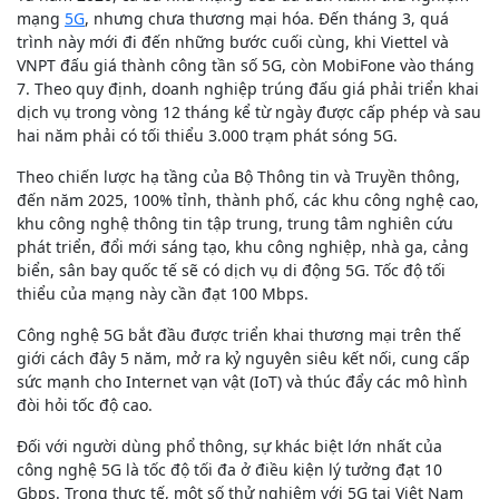
mạng
5G
, nhưng chưa thương mại hóa. Đến tháng 3, quá
trình này mới đi đến những bước cuối cùng, khi Viettel và
VNPT đấu giá thành công tần số 5G, còn MobiFone vào tháng
7. Theo quy định, doanh nghiệp trúng đấu giá phải triển khai
dịch vụ trong vòng 12 tháng kể từ ngày được cấp phép và sau
hai năm phải có tối thiểu 3.000 trạm phát sóng 5G.
Theo chiến lược hạ tầng của Bộ Thông tin và Truyền thông,
đến năm 2025, 100% tỉnh, thành phố, các khu công nghệ cao,
khu công nghệ thông tin tập trung, trung tâm nghiên cứu
phát triển, đổi mới sáng tạo, khu công nghiệp, nhà ga, cảng
biển, sân bay quốc tế sẽ có dịch vụ di động 5G. Tốc độ tối
thiểu của mạng này cần đạt 100 Mbps.
Công nghệ 5G bắt đầu được triển khai thương mại trên thế
giới cách đây 5 năm, mở ra kỷ nguyên siêu kết nối, cung cấp
sức mạnh cho Internet vạn vật (IoT) và thúc đẩy các mô hình
đòi hỏi tốc độ cao.
Đối với người dùng phổ thông, sự khác biệt lớn nhất của
công nghệ 5G là tốc độ tối đa ở điều kiện lý tưởng đạt 10
Gbps. Trong thực tế, một số thử nghiệm với 5G tại Việt Nam