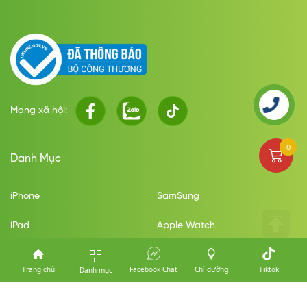
Mạng xã hội:
0
Danh Mục
iPhone
SamSung
iPad
Apple Watch
MacBook
Điện Thoại
Trang chủ
Facebook Chat
Chỉ đường
Tiktok
Danh mục
Phụ Kiện