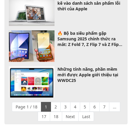
kê vào danh sách sản phẩm lỗi
thời của Apple
🔥 Bộ ba siêu phẩm gập
Samsung 2025 chính thức ra
mắt: Z Fold 7, Z Flip 7 và Z Flip 7
FE – chọn máy nào phù hợp với
bạn?
Những tính năng, phần mềm
mới được Apple giới thiệu tại
WWDC25
Page 1 / 18
1
2
3
4
5
6
7
...
17
18
Next
Last