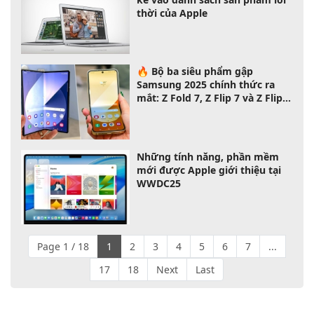
thời của Apple
🔥 Bộ ba siêu phẩm gập
Samsung 2025 chính thức ra
mắt: Z Fold 7, Z Flip 7 và Z Flip 7
FE – chọn máy nào phù hợp với
bạn?
Những tính năng, phần mềm
mới được Apple giới thiệu tại
WWDC25
Page 1 / 18
1
2
3
4
5
6
7
...
17
18
Next
Last