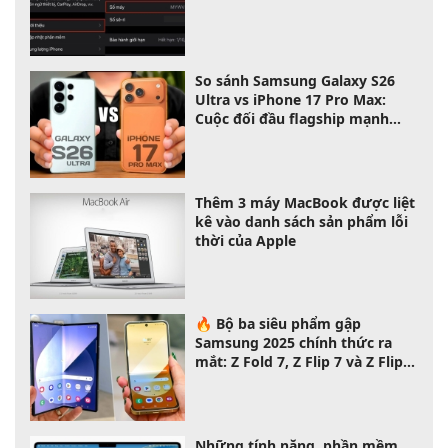
So sánh Samsung Galaxy S26
Ultra vs iPhone 17 Pro Max:
Cuộc đối đầu flagship mạnh
nhất 2026
Thêm 3 máy MacBook được liệt
kê vào danh sách sản phẩm lỗi
thời của Apple
🔥 Bộ ba siêu phẩm gập
Samsung 2025 chính thức ra
mắt: Z Fold 7, Z Flip 7 và Z Flip 7
FE – chọn máy nào phù hợp với
bạn?
Những tính năng, phần mềm