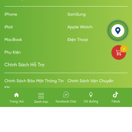
iPhone
SamSung
iPad
Apple Watch
Liên hệ
MacBook
Điện Thoại
0
Phụ Kiện
Chính Sách Hỗ Trợ
Chính Sách Bảo Mật Thông Tin
Chính Sách Vận Chuyển
KH
Hình Thức Thanh Toán
Chính Sách Mua Hàng Trả Góp
Trang chủ
Facebook Chat
Chỉ đường
Tiktok
Danh mục
Chính Sách Đổi Trả Bảo Hành
Thanh Toán