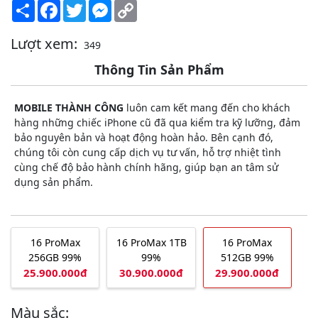
Share
Facebook
Twitter
Messenger
Copy
Link
Lượt xem:
349
Thông Tin Sản Phẩm
MOBILE THÀNH CÔNG
luôn cam kết mang đến cho khách
hàng những chiếc iPhone cũ đã qua kiểm tra kỹ lưỡng, đảm
bảo nguyên bản và hoạt động hoàn hảo. Bên cạnh đó,
chúng tôi còn cung cấp dịch vụ tư vấn, hỗ trợ nhiệt tình
cùng chế độ bảo hành chính hãng, giúp bạn an tâm sử
dụng sản phẩm.
16 ProMax
16 ProMax 1TB
16 ProMax
256GB 99%
99%
512GB 99%
25.900.000đ
30.900.000đ
29.900.000đ
Màu sắc: