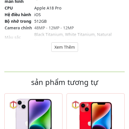
màn hình
CPU
Apple A18 Pro
Hệ điều hành
iOS
Bộ nhớ trong
512GB
Camera chính
48MP - 12MP - 12MP
Black Titanium, White Titanium, Natural
Màu sắc
Titanium, Desert Titanium
Hãng sản xuất
Apple
Xem Thêm
Tình trạng SP
Mới 100%
sản phẩm tương tự