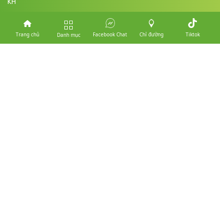
KH
Hình Thức Thanh Toán
Chính Sách Mua Hàng Trả Góp
Trang chủ
Facebook Chat
Chỉ đường
Tiktok
Danh mục
Chính Sách Đổi Trả Bảo Hành
Thanh Toán
Vận Chuyển
© Copyright Mobile Thành Công. Designed by
nasani.vn