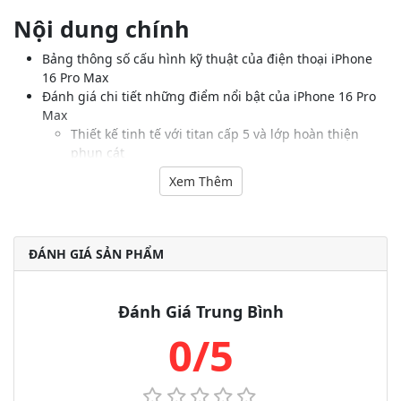
Nội dung chính
Bảng thông số cấu hình kỹ thuật của điện thoại iPhone
16 Pro Max
Đánh giá chi tiết những điểm nổi bật của iPhone 16 Pro
Max
Thiết kế tinh tế với titan cấp 5 và lớp hoàn thiện
phun cát
iPhone 16 Pro Maxcó màn hình lớn, viền mỏng
Xem Thêm
Kiểm soát hoàn toàn với Camera Control
Camera của iPhone 16 Pro Max
Chip A18 Pro là bộ não đằng sau Apple Intelligence
của iPhone 16 Pro Max
ĐÁNH GIÁ SẢN PHẨM
Thời lượng PIN tuyệt vời đến 4 giờ
iPhone 16 Pro Max có giá như thế nào?
So sánh iPhone 16 Pro Max với iPhone 15 Pro
Đánh Giá Trung Bình
Kích thước của iPhone 16 Pro Max lớn hơn iPhone
0/5
15 Pro
Camera tốt hơn trên iPhone 16 Pro Max
Hiệu suất đáng tin cậy hơn
iPhone 16 Pro Max có thời lượng PIN tốt hơn