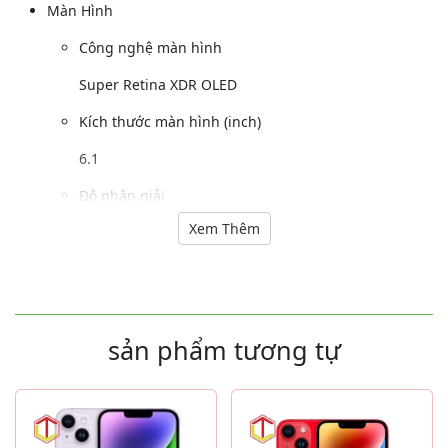
Màn Hình
Công nghệ màn hình
Super Retina XDR OLED
Kích thước màn hình (inch)
6.1
Độ phân giải
Xem Thêm
1170 x 2532 pixels
Mặt kính cảm ứng
Ceramic Shield
sản phẩm tương tự
Camera Sau
Độ phân giải camera sau (MP)
12 MP, f/2.4, 13mm, 120˚ (góc siêu rộng)12 MP f/1.5,
26mm (góc rộng)