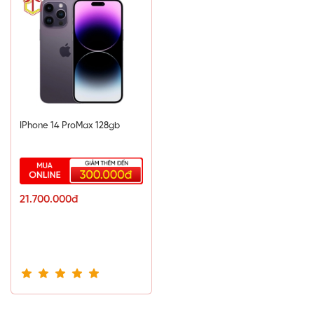
6 Nhân (x2 3.23 GHz Avalanche + x4 1.82 GHz
Blizzard)
Chip đồ họa (GPU)
Apple GPU (5 Nhân)
Hệ thống lưu trữ
IPhone 14 ProMax 128gb
Ram
6GB
Bộ nhớ trong
21.700.000đ
128GB
Hỗ trợ thẻ nhớ ngoài (MicroSD)
Không
Kết nối