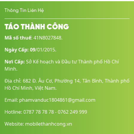
Mạng di dộng
Thông Tin Liên Hệ
3G4G LTE5G
SIM
TÁO THÀNH CÔNG
Dual eSIM
Mã số thuế
: 41N8027848.
Wifi
Ngày Cấp: 09
/01/2015.
Wi-Fi 802.11 a/b/g/n/ac/6, dual-band, hotspot
Nơi Cấp:
Sở Kế hoạch và Đầu tư Thành phố Hồ Chí
GPS
Minh.
A-GPS, GLONASS, GALILEO, BDS, QZSS
Địa chỉ: 682 Đ. Âu Cơ, Phường 14, Tân Bình, Thành phố
Hồ Chí Minh, Việt Nam.
Bluetooth
Email: phamvanduc1804861@gmail.com
5.3, A2DP, LE
Hotline: 0787 78 78 78 - 0762 249 999
Kết nối khác
NFCMagsafe 15WQi wireless 7.5W
Website: mobilethanhcong.vn
Jack tai nghe