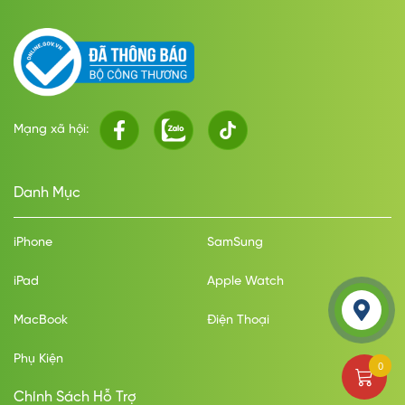
Lightning
Pin & Sạc
Cổng kết nối/sạc
Mạng xã hội:
Lightning
Loại pin
Danh Mục
Li-Ion
Dung lượng pin (mAh)
iPhone
SamSung
3279mAh
iPad
Apple Watch
Công nghệ pin
MacBook
Điện Thoại
Sạc pin nhanhTiết kiệm pinSạc không dây
Phụ Kiện
Thiết kế & trọng lượng
0
Chính Sách Hỗ Trợ
Thiết kế