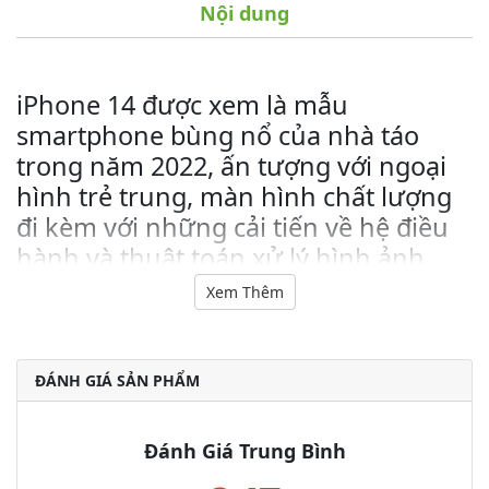
Nội dung
iPhone 14 được xem là mẫu
smartphone bùng nổ của nhà táo
trong năm 2022, ấn tượng với ngoại
hình trẻ trung, màn hình chất lượng
đi kèm với những cải tiến về hệ điều
hành và thuật toán xử lý hình ảnh,
giúp máy trở thành cái tên thu hút
Xem Thêm
được đông đảo người dùng quan tâm
tại thời điểm ra mắt.
ĐÁNH GIÁ SẢN PHẨM
iPhone 14 sở hữu thiết kế cao cấp
Với phiên bản tiêu chuẩn thì nhà Apple vẫn giữ nguyên kiểu
dáng thiết kế so với thế hệ tiền nhiệm, vẫn là mặt lưng phẳng
Đánh Giá Trung Bình
cùng bộ khung vuông giúp máy trở nên hiện đại hơn.