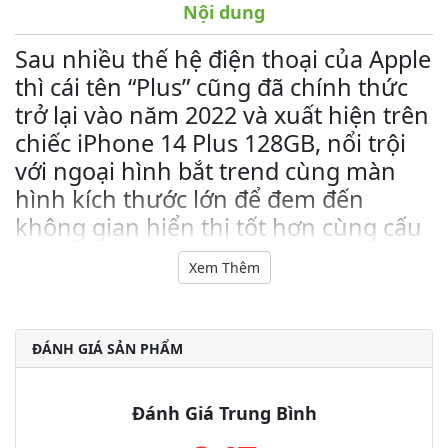
Nội dung
Sau nhiều thế hệ điện thoại của Apple
thì cái tên “Plus” cũng đã chính thức
trở lại vào năm 2022 và xuất hiện trên
chiếc iPhone 14 Plus 128GB, nổi trội
với ngoại hình bắt trend cùng màn
hình kích thước lớn để đem đến
không gian hiển thị tốt hơn cùng cấu
hình mạnh mẽ không đổi so với bản
Xem Thêm
tiêu chuẩn.
Thân hình thanh mảnh cùng ngoại
hình góc cạnh
ĐÁNH GIÁ SẢN PHẨM
Giống như những thế hệ “Plus” trước đây, iPhone 14 Plus vẫn
sẽ là phiên bản phóng to từ iPhone 14 với ngôn ngữ thiết kế
Đánh Giá Trung Bình
không đổi, vẫn sẽ là cạnh viền vuông vức đi kèm với mặt lưng
phẳng để tạo nên cái nhìn bắt trend và đặc trưng.