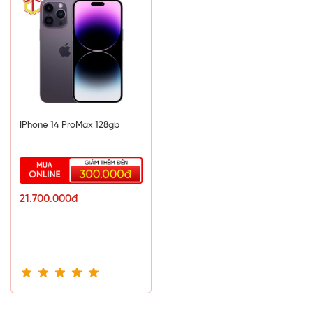
6 Nhân (x2 3.23 GHz Avalanche + x4 1.82 GHz
Blizzard)
Chip đồ họa (GPU)
Apple GPU (5 Nhân)
Hệ thống lưu trữ
IPhone 14 ProMax 128gb
Ram
6GB
Bộ nhớ trong
21.700.000đ
128GB
Hỗ trợ thẻ nhớ ngoài (MicroSD)
Không
Kết nối