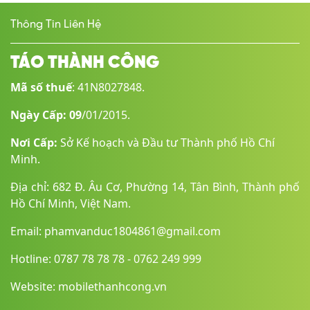
Mạng di dộng
Thông Tin Liên Hệ
3G4G LTE5G
SIM
TÁO THÀNH CÔNG
Dual eSIM
Mã số thuế
: 41N8027848.
Wifi
Ngày Cấp: 09
/01/2015.
Wi-Fi 802.11 a/b/g/n/ac/6, dual-band, hotspot
Nơi Cấp:
Sở Kế hoạch và Đầu tư Thành phố Hồ Chí
GPS
Minh.
A-GPS, GLONASS, GALILEO, BDS, QZSS
Địa chỉ: 682 Đ. Âu Cơ, Phường 14, Tân Bình, Thành phố
Hồ Chí Minh, Việt Nam.
Bluetooth
Email: phamvanduc1804861@gmail.com
5.3, A2DP, LE
Hotline: 0787 78 78 78 - 0762 249 999
Kết nối khác
NFCMagsafe 15WQi wireless 7.5W
Website: mobilethanhcong.vn
Jack tai nghe