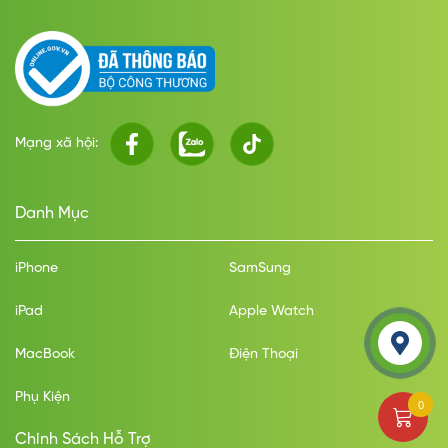
Lightning
Pin & Sạc
Cổng kết nối/sạc
Mạng xã hội:
Lightning
Loại pin
Danh Mục
Li-Ion
Dung lượng pin (mAh)
iPhone
SamSung
4323mAh
iPad
Apple Watch
Công nghệ pin
MacBook
Điện Thoại
Sạc pin nhanhTiết kiệm pinSạc không dây
Phụ Kiện
Thiết kế & trọng lượng
0
Chính Sách Hỗ Trợ
Thiết kế