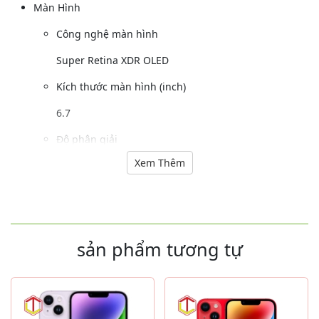
Màn Hình
Công nghệ màn hình
Super Retina XDR OLED
Kích thước màn hình (inch)
6.7
Độ phân giải
Xem Thêm
1284 x 2778 pixels
Mặt kính cảm ứng
Ceramic Shield
sản phẩm tương tự
Camera Sau
Độ phân giải camera sau (MP)
12 MP, f/2.4, 13mm, 120˚ (góc siêu rộng)12 MP f/1.5,
26mm (góc rộng)