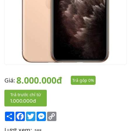
8.000.000đ
Giá:
Trả góp 0%
Trả trước chỉ từ
1.000.000đ
Share
Facebook
Twitter
Messenger
Copy
Link
Lượt xem:
588