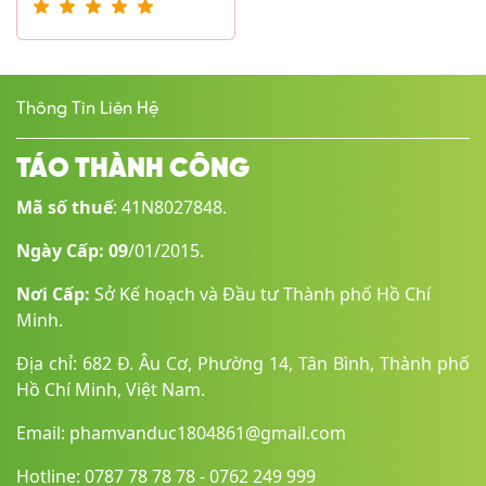
Mạng di dộng
3G4G LTE
SIM
Thông Tin Liên Hệ
1 Nano SIM
TÁO THÀNH CÔNG
Wifi
Mã số thuế
: 41N8027848.
Wi-Fi 802.11 a/b/g/n/ac/6, dual-band, hotspot
GPS
Ngày Cấp: 09
/01/2015.
A-GPS, GLONASS, GALILEO, QZSS
Nơi Cấp:
Sở Kế hoạch và Đầu tư Thành phố Hồ Chí
Minh.
Bluetooth
Địa chỉ: 682 Đ. Âu Cơ, Phường 14, Tân Bình, Thành phố
5.0, A2DP, LE
Hồ Chí Minh, Việt Nam.
Kết nối khác
Email: phamvanduc1804861@gmail.com
NFC
Hotline: 0787 78 78 78 - 0762 249 999