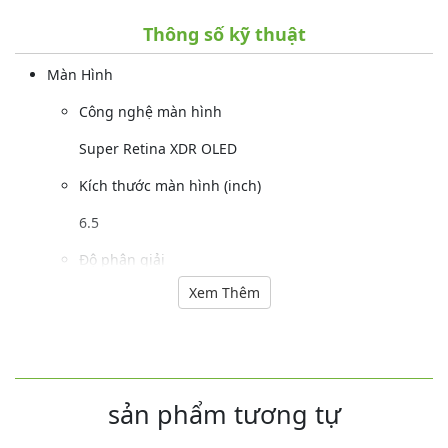
Thông số kỹ thuật
Màn Hình
Công nghệ màn hình
Super Retina XDR OLED
Kích thước màn hình (inch)
6.5
Độ phân giải
Xem Thêm
1242 x 2688 pixels
Mặt kính cảm ứng
Kính Oleophobic (ion cường lực)
sản phẩm tương tự
Camera Sau
Độ phân giải camera sau (MP)