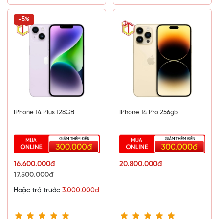
Độ phân giải camera trước (MP)
-5%
12 MP, f/2.2, 23mm (góc rộng)
Videocall
Có
Tính năng camera trước
HDRNhận diện khuôn mặtQuay video 4KQuay video
Full HDQuay video HDTự động lấy nét (AF)Xóa phông
IPhone 14 Plus 128GB
IPhone 14 Pro 256gb
Hệ điều hành - CPU
Hệ điều hành
iOS 15
16.600.000đ
20.800.000đ
17.500.000đ
Chipset (CPU)
Hoặc trả trước
3.000.000đ
Apple A13 Bionic (7 nm+)
Tốc độ CPU