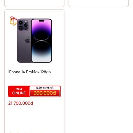
6 Nhân (x2 2.65 GHz Lightning + x4 1.8 GHz
Thunder)
Chip đồ họa (GPU)
Apple GPU (4 Nhân)
Hệ thống lưu trữ
Ram
4GB
IPhone 14 ProMax 128gb
Bộ nhớ trong
64GB
Hỗ trợ thẻ nhớ ngoài (MicroSD)
21.700.000đ
Không
Kết nối