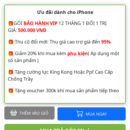
Ưu đãi dành cho iPhone
🎁GÓI
BẢO HÀNH VIP
12 THÁNG 1 ĐỔI 1 TRỊ
GIÁ:
500.000 VNĐ
🎁 Thu cũ đổi mới: Thu giá cao trợ giá đến
95%
🎁 Giảm 20% khi mua kèm
phụ kiện
( Áp dụng một
số sản phẩm )
🎁 Tặng cường lực King Kong Hoặc Ppf Cao Cấp
Chống Trầy
🎁 Tặng voucher 300k khi mua sản phẩm tiếp theo
THÊM VÀO GIỎ
MUA NGAY