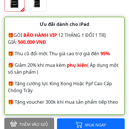
Ưu đãi dành cho iPad
🎁GÓI
BẢO HÀNH VIP
12 THÁNG 1 ĐỔI 1 TRỊ
GIÁ:
500.000 VNĐ
🎁 Thu cũ đổi mới: Thu giá cao trợ giá đến
95%
🎁 Giảm 20% khi mua kèm
phụ kiện
( Áp dụng một
số sản phẩm )
🎁 Tặng cường lực King Kong Hoặc Ppf Cao Cấp
Chống Trầy
🎁 Tặng voucher 300k khi mua sản phẩm tiếp theo
THÊM VÀO GIỎ
MUA NGAY