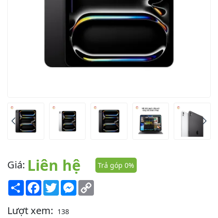
Liên hệ
Giá:
Trả góp 0%
Share
Facebook
Twitter
Messenger
Copy
Link
Lượt xem:
138