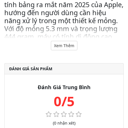
tính bảng ra mắt năm 2025 của Apple,
hướng đến người dùng cần hiệu
năng xử lý trong một thiết kế mỏng.
Với độ mỏng 5.3 mm và trọng lượng
444 gram, máy có tính di động cao.
Thiết bị sử dụng chip Apple M5 (CPU 9
Xem Thêm
lõi, GPU 10 lõi) và RAM 12 GB, cho
phép xử lý các tác vụ làm việc, học tập
và sáng tạo.
ĐÁNH GIÁ SẢN PHẨM
Ngoại hình mỏng nhẹ, thời thượng
Đánh Giá Trung Bình
iPad Pro M5 có khung nhôm tái chế chắc chắn, được thiết kế
với cạnh phẳng và góc bo tròn giúp cầm nắm thoải mái. Máy
0/5
có hai màu Đen Không Gian và Bạc, độ mỏng chỉ 5.3 mm
nhưng vẫn giữ được độ bền và cứng cáp cần thiết cho việc sử
dụng hằng ngày.
(0 nhận xét)