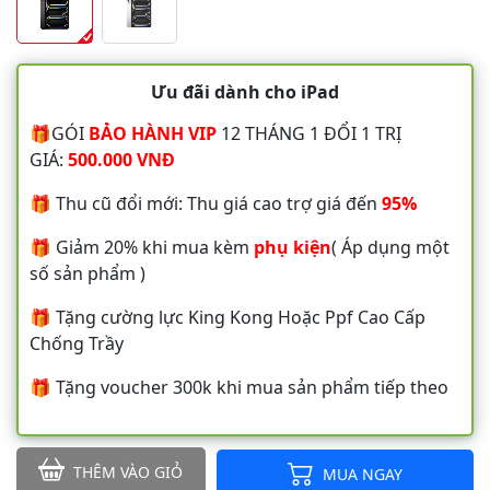
Ưu đãi dành cho iPad
🎁GÓI
BẢO HÀNH VIP
12 THÁNG 1 ĐỔI 1 TRỊ
GIÁ:
500.000 VNĐ
🎁 Thu cũ đổi mới: Thu giá cao trợ giá đến
95%
🎁 Giảm 20% khi mua kèm
phụ kiện
( Áp dụng một
số sản phẩm )
🎁 Tặng cường lực King Kong Hoặc Ppf Cao Cấp
Chống Trầy
🎁 Tặng voucher 300k khi mua sản phẩm tiếp theo
THÊM VÀO GIỎ
MUA NGAY