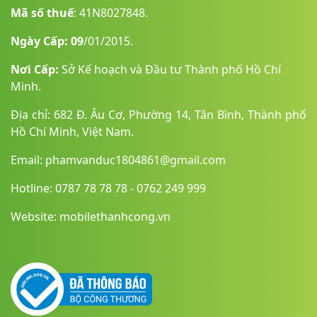
Siri thế hệ mới: Hiểu ngữ cảnh sâu, thao tác giữa ứng
Mã số thuế
: 41N8027848.
dụng và gợi ý hành động thông minh.
Tích hợp ChatGPT: Hỗ trợ trực tiếp trong Siri, Công Cụ
Ngày Cấp: 09
/01/2015.
Viết và Image Playground chỉ kích hoạt khi người dùng
cho phép.
Nơi Cấp:
Sở Kế hoạch và Đầu tư Thành phố Hồ Chí
Xử lý trên thiết bị & Điện Toán Đám Mây Riêng: Giữ dữ
Minh.
liệu an toàn tuyệt đối, không thu thập thông tin cá nhân.
Địa chỉ: 682 Đ. Âu Cơ, Phường 14, Tân Bình, Thành phố
Hồ Chí Minh, Việt Nam.
Email: phamvanduc1804861@gmail.com
Hotline: 0787 78 78 78 - 0762 249 999
Website: mobilethanhcong.vn
Phụ kiện đa năng, tối ưu hiệu suất