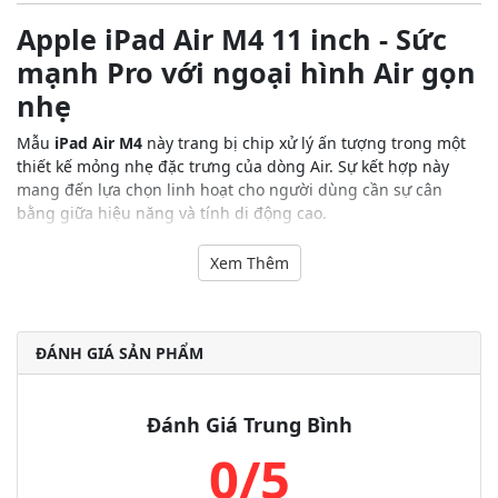
Apple iPad Air M4 11 inch - Sức
mạnh Pro với ngoại hình Air gọn
nhẹ
Mẫu
iPad Air M4
này trang bị chip xử lý ấn tượng trong một
thiết kế mỏng nhẹ đặc trưng của dòng Air. Sự kết hợp này
mang đến lựa chọn linh hoạt cho người dùng cần sự cân
bằng giữa hiệu năng và tính di động cao.
Hiệu suất bứt phá từ chip M4 cùng
Xem Thêm
Apple Intelligence
Vi xử lý M4 với CPU 8 lõi và GPU 9 lõi giúp Apple iPad Air M4
11 inch 128GB Wifi vận hành đa nhiệm một cách mượt mà và
ĐÁNH GIÁ SẢN PHẨM
ổn định. Thêm vào đó, hệ thống Apple Intelligence kết hợp
cùng Neural Engine 16 lõi trên thiết bị cũng hỗ trợ tăng tốc
khi xử lý các tác vụ trí tuệ nhân tạo khác. Ngoài ra, bộ nhớ
Đánh Giá Trung Bình
thống nhất 12GB còn cho phép thiết bị vận hành đa nhiệm ổn
0/5
định trong thời gian dài và ít gặp trở ngại.