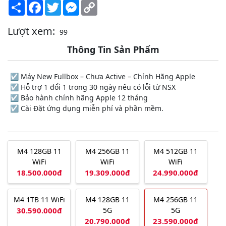
Share
Facebook
Twitter
Messenger
Copy
Link
Lượt xem:
99
Thông Tin Sản Phẩm
☑️ Máy New Fullbox – Chưa Active – Chính Hãng Apple
☑️ Hỗ trợ 1 đổi 1 trong 30 ngày nếu có lỗi từ NSX
☑️ Bảo hành chính hãng Apple 12 tháng
☑️ Cài Đặt ứng dụng miễn phí và phần mềm.
M4 128GB 11
M4 256GB 11
M4 512GB 11
WiFi
WiFi
WiFi
18.500.000đ
19.309.000đ
24.990.000đ
M4 1TB 11 WiFi
M4 128GB 11
M4 256GB 11
30.590.000đ
5G
5G
20.790.000đ
23.590.000đ