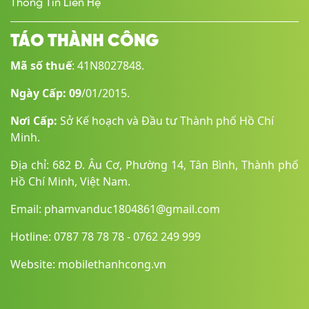
Thông Tin Liên Hệ
Hệ điều
iPadOS 26
iPadOS 18
hành
TÁO THÀNH CÔNG
Mã số thuế
: 41N8027848.
Độ
2360 x 1640 pixel
2360 x 1640 pixel
phân
Ngày Cấp: 09
/01/2015.
giải
màn
Nơi Cấp:
Sở Kế hoạch và Đầu tư Thành phố Hồ Chí
hình
Minh.
Địa chỉ: 682 Đ. Âu Cơ, Phường 14, Tân Bình, Thành phố
Tính
Màn hình Multi-
Màn hình Multi-Touch với
Hồ Chí Minh, Việt Nam.
năng
Touch với công
công nghệ LED nền và IPS
màn
nghệ LED nền và
Dải màu rộng (P3)
Email: phamvanduc1804861@gmail.com
hình
IPS
True Tone
Độ sáng 500 nit
Lớp phủ kháng dầu chống
Hotline: 0787 78 78 78 - 0762 249 999
264 ppi
in dấu vân tay
Dải màu rộng (P3)
Công nghệ ép kín
Website: mobilethanhcong.vn
True Tone
Lớp phủ chống phản
Lớp phủ chống
chiếu
phản chiếu
Độ sáng 500 nit