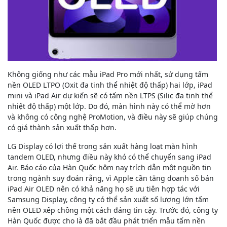
Không giống như các mẫu ‌‌iPad Pro‌‌ mới nhất, sử dụng tấm
nền OLED LTPO (Oxit đa tinh thể nhiệt độ thấp) hai lớp, ‌‌iPad
mini‌‌ và ‌‌iPad Air‌‌ dự kiến ​​sẽ có tấm nền LTPS (Silic đa tinh thể
nhiệt độ thấp) một lớp. Do đó, màn hình này có thể mờ hơn
và không có công nghệ ProMotion, và điều này sẽ giúp chúng
có giá thành sản xuất thấp hơn.
LG Display có lợi thế trong sản xuất hàng loạt màn hình
tandem OLED, nhưng điều này khó có thể chuyển sang ‌iPad
Air‌. Báo cáo của Hàn Quốc hôm nay trích dẫn một nguồn tin
trong ngành suy đoán rằng, vì Apple cần tăng doanh số bán
‌iPad Air‌ OLED nên có khả năng họ sẽ ưu tiên hợp tác với
Samsung Display, công ty có thể sản xuất số lượng lớn tấm
nền OLED xếp chồng một cách đáng tin cậy. Trước đó, công ty
Hàn Quốc được cho là đã bắt đầu phát triển mẫu tấm nền