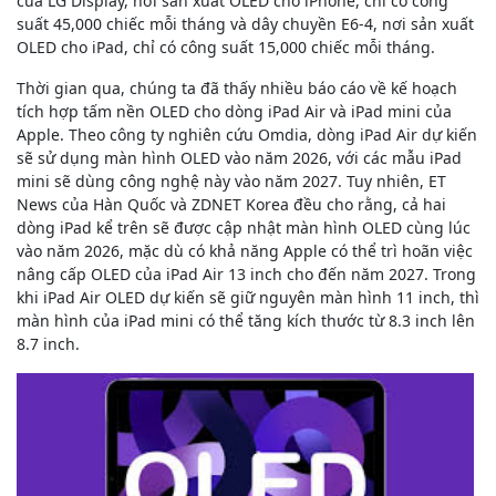
của LG Display, nơi sản xuất OLED cho ‌iPhone‌, chỉ có công
suất 45,000 chiếc mỗi tháng và dây chuyền E6-4, nơi sản xuất
OLED cho iPad, chỉ có công suất 15,000 chiếc mỗi tháng.
Thời gian qua, chúng ta đã thấy nhiều báo cáo về kế hoạch
tích hợp tấm nền OLED cho dòng iPad Air và iPad mini của
Apple. Theo công ty nghiên cứu Omdia, ‌dòng iPad Air‌‌ dự kiến
​​sẽ sử dụng màn hình OLED vào năm 2026, với ‌các mẫu iPad
mini sẽ dùng công nghệ này vào năm 2027. Tuy nhiên, ET
News của Hàn Quốc và ZDNET Korea đều cho rằng, cả hai
dòng iPad kể trên sẽ được cập nhật màn hình OLED cùng lúc
vào năm 2026, mặc dù có khả năng Apple có thể trì hoãn việc
nâng cấp OLED của ‌‌‌iPad Air‌‌ 13 inch cho đến năm 2027. Trong
khi ‌‌‌iPad Air‌‌‌ OLED dự kiến ​​sẽ giữ nguyên màn hình 11 inch, thì
màn hình của ‌‌‌iPad mini‌‌‌ có thể tăng kích thước từ 8.3 inch lên
8.7 inch.