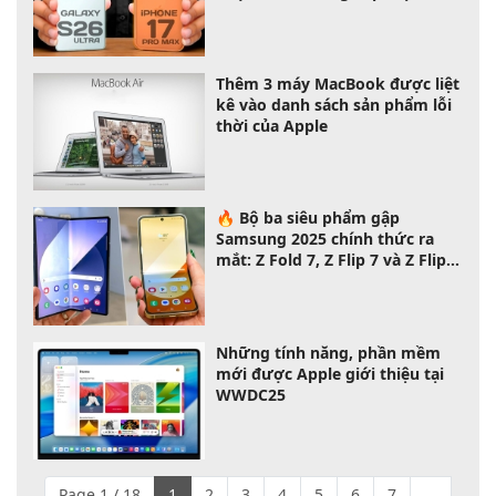
nhất 2026
Thêm 3 máy MacBook được liệt
kê vào danh sách sản phẩm lỗi
thời của Apple
🔥 Bộ ba siêu phẩm gập
Samsung 2025 chính thức ra
mắt: Z Fold 7, Z Flip 7 và Z Flip 7
FE – chọn máy nào phù hợp với
bạn?
Những tính năng, phần mềm
mới được Apple giới thiệu tại
WWDC25
Page 1 / 18
1
2
3
4
5
6
7
...