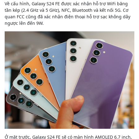
Về cấu hình, Galaxy S24 FE được xác nhận hỗ trợ WiFi băng
tần kép (2.4 GHz và 5 GHz), NFC, Bluetooth và kết nối 5G. Cơ
quan FCC cũng đã xác nhận điện thoại hỗ trợ sạc không dây
ngược lên đến 9W.
Ở mặt trước, Galaxy S24 FE sẽ có màn hình AMOLED 6.7 inch,