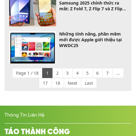
Samsung 2025 chính thức ra
mắt: Z Fold 7, Z Flip 7 và Z Flip 7
FE – chọn máy nào phù hợp với
bạn?
Những tính năng, phần mềm
mới được Apple giới thiệu tại
WWDC25
Page 1 / 18
1
2
3
4
5
6
7
...
17
18
Next
Last
Thông Tin Liên Hệ
TÁO THÀNH CÔNG