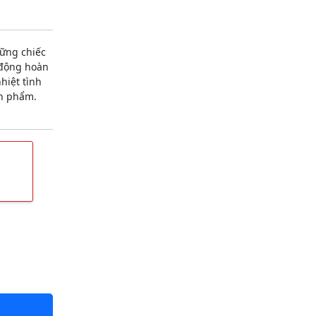
ững chiếc
 động hoàn
hiệt tình
ản phẩm.
m