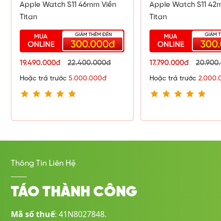
Apple Watch S11 46mm Viền
Apple Watch S11 42
Titan
Titan
19.490.000đ
22.400.000đ
17.790.000đ
20.900
Hoặc trả trước
5.000.000đ
Hoặc trả trước
2.000.
Thông Tin Liên Hệ
TÁO THÀNH CÔNG
Mã số thuế
: 41N8027848.