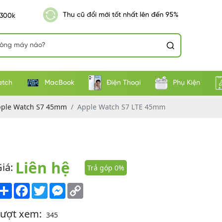
Thu cũ đổi mới tốt nhất lên đến 95%
 300k
atch
MacBook
Điện Thoại
Phụ Kiện
ple Watch S7 45mm
Apple Watch S7 LTE 45mm
Liên hệ
iá:
Trả góp 0%
Share
Facebook
Twitter
Messenger
Copy
Link
Lượt xem:
345