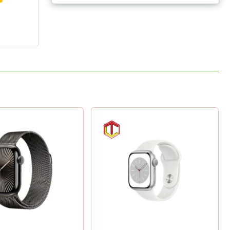
484 x 396 pixels
Thiết kế
Chất liệu mặt:
Ion-X strengthened glass
Chất liệu khung viền:
Nhôm
Chất liệu dây:
Silicone
Độ rộng dây:
Hãng không công bố
Độ dài dây:
Hãng không công bố
Khả năng thay dây: