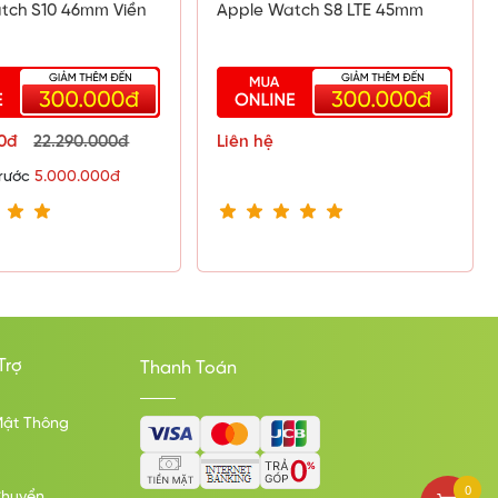
tch S10 46mm Viền
Apple Watch S8 LTE 45mm
Có
Kích thước, khối lượng:
Dài 45 mm - Ngang 38 mm - Dày 10.7
mm - Nặng 38.8 g
00đ
22.290.000đ
Liên hệ
trước
5.000.000đ
Tiện ích
Môn thể thao:
Đạp xe
Yoga
Bơi lội
Trợ
Thanh Toán
Ba môn phối hợp (Triathlon)
Mật Thông
Sim:
eSIM
0
Chuyển