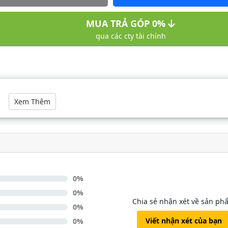
MUA TRẢ GÓP 0%
qua các cty tài chính
Nội dung
Xem Thêm
0%
0%
Chia sẻ nhận xét về sản p
0%
Viết nhận xét của bạn
0%