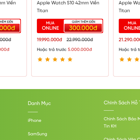
mm Viền
Apple Watch S10 42mm Viền
Apple Wa
Titan
Titan
.000đ
19.990.000đ
22.990.000đ
21.290.0
000đ
Hoặc trả trước
5.000.000đ
Hoặc trả 
Chính Sách Hỗ 
Danh Mục
Chính Sách Bảo 
iPhone
Tin KH
SamSung
Chính Sách Vận 