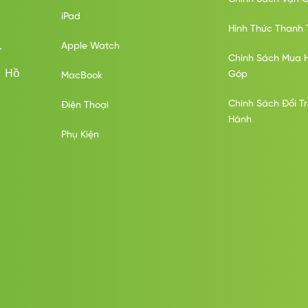
iPad
Hình Thức Thanh 
.
Apple Watch
Chính Sách Mua 
ố Hồ
Góp
MacBook
Chính Sách Đổi T
Điện Thoại
Hành
Phụ Kiện