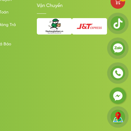
Hỗ trợ nghe gọi:
Vận Chuyển
Toán
Nghe gọi độc lập
Hàng Trả
Tiện ích đặc biệt:
Phát hiện té ngãKết nối bluetooth với
tai nghe
rả Bảo
Chống nước / Kháng nước:
Chống nước 5 ATM - ISO 22810:2010
(Tắm, bơi vùng nước nông)
Theo dõi sức khoẻ:
Điện tâm đồ
Đo nồng độ oxy trong máu (SpO2)
Tính quãng đường chạy
Chế độ luyện tập