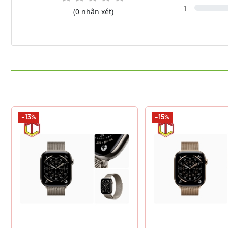
1
(0 nhận xét)
-13%
-15%