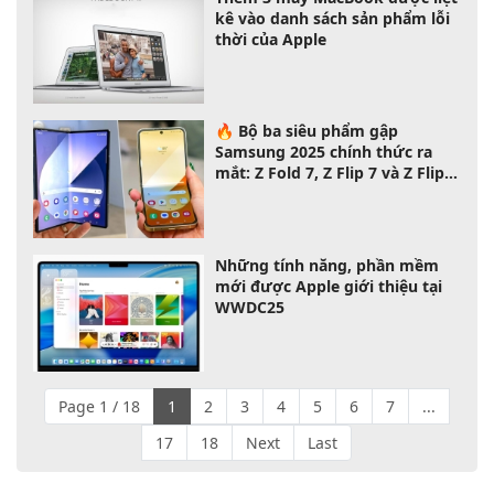
kê vào danh sách sản phẩm lỗi
thời của Apple
🔥 Bộ ba siêu phẩm gập
Samsung 2025 chính thức ra
mắt: Z Fold 7, Z Flip 7 và Z Flip 7
FE – chọn máy nào phù hợp với
bạn?
Những tính năng, phần mềm
mới được Apple giới thiệu tại
WWDC25
Page 1 / 18
1
2
3
4
5
6
7
...
17
18
Next
Last