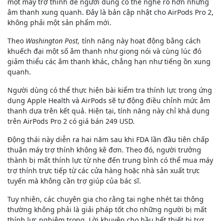
một máy trợ thính để người dùng có thể nghe rõ hơn những
âm thanh xung quanh. Đây là bản cập nhật cho AirPods Pro 2,
không phải một sản phẩm mới.
Theo
Washington Post,
tính năng này hoạt động bằng cách
khuếch đại một số âm thanh như giọng nói và cùng lúc đó
giảm thiểu các âm thanh khác, chẳng hạn như tiếng ồn xung
quanh.
Người dùng có thể thực hiện bài kiểm tra thính lực trong ứng
dụng Apple Health và AirPods sẽ tự động điều chỉnh mức âm
thanh dựa trên kết quả. Hiện tại, tính năng này chỉ khả dụng
trên AirPods Pro 2 có giá bán
249 USD
.
Động thái này diễn ra hai năm sau khi FDA lần đầu tiên chấp
thuận máy trợ thính không kê đơn. Theo đó, người trưởng
thành bị mất thính lực từ nhẹ đến trung bình có thể mua máy
trợ thính trực tiếp từ các cửa hàng hoặc nhà sản xuất trực
tuyến mà không cần trợ giúp của bác sĩ.
Tuy nhiên, các chuyên gia cho rằng tai nghe nhét tai thông
thường không phải là giải pháp tốt cho những người bị mất
thính lực nghiêm trọng. Lời khuyên cho hầu hết thiết bị trợ