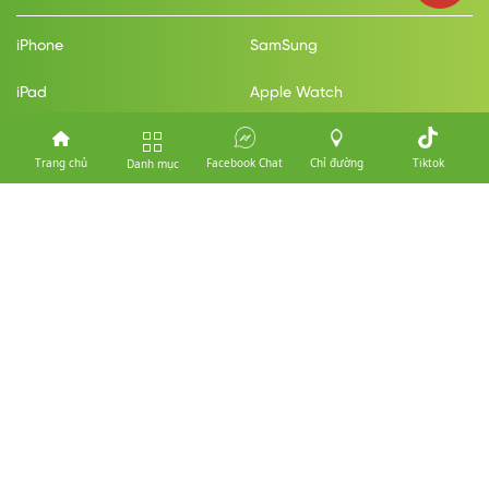
iPhone
SamSung
iPad
Apple Watch
MacBook
Điện Thoại
Trang chủ
Facebook Chat
Chỉ đường
Tiktok
Danh mục
Phụ Kiện
Chính Sách Hỗ Trợ
Chính Sách Bảo Mật Thông Tin
Chính Sách Vận Chuyển
KH
Hình Thức Thanh Toán
Chính Sách Mua Hàng Trả Góp
Chính Sách Đổi Trả Bảo Hành
Thanh Toán