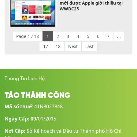
mới được Apple giới thiệu tại
WWDC25
Page 1 / 18
1
2
3
4
5
6
7
...
17
18
Next
Last
Thông Tin Liên Hệ
TÁO THÀNH CÔNG
Mã số thuế
: 41N8027848.
Ngày Cấp: 09
/01/2015.
Nơi Cấp:
Sở Kế hoạch và Đầu tư Thành phố Hồ Chí